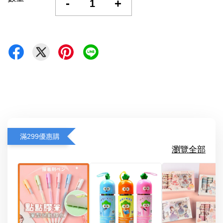
-
+
滿299優惠購
瀏覽全部