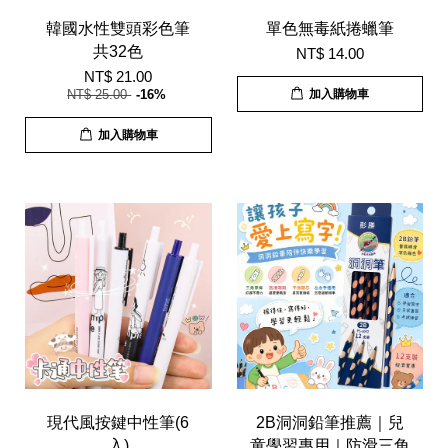
韓國水性雙頭彩色筆
單色無毒紙捲蠟筆
共32色
NT$ 14.00
NT$ 21.00
NT$ 25.00
-16%
加入購物車
加入購物車
現代風按鍵中性筆(6
2B洞洞鉛筆推薦｜兒
入)
童學習專用｜防滑三角