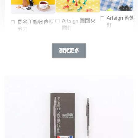
Artsign 蜜蜂
Artsign 圓圈夾
長谷川動物造型
釘
圖釘
剪刀
-
NT$ 19.00
NT$ 88.00
-
+
-
+
瀏覽更多
NT$ 19.00
NT$ 19.00
NT$ 173.00
NT$ 66.00
加入購物車