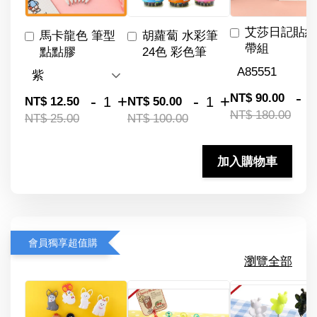
艾莎日記貼紙
馬卡龍色 筆型
胡蘿蔔 水彩筆
帶組
點點膠
24色 彩色筆
-
NT$ 90.00
-
+
-
+
NT$ 12.50
NT$ 50.00
NT$ 180.00
NT$ 25.00
NT$ 100.00
加入購物車
會員獨享超值購
瀏覽全部