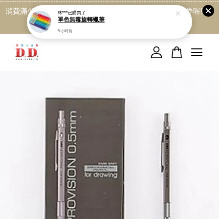
消費滿499免運喔, 記得加LINE:@dede168 領取專屬折扣券喔!
點我
您的購物車目前還是空的。
繼續購物