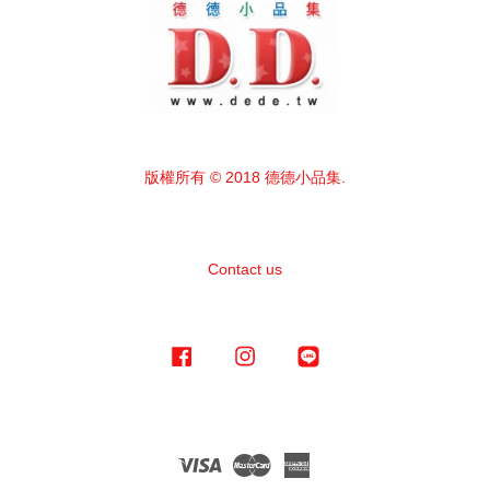
版權所有 © 2018 德德小品集.
Contact us
Facebook
Instagram
Line
Visa
Master
American
Express