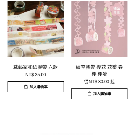
裁藝家和紙膠帶 六款
縷空膠帶 櫻花 花瓣 春
櫻 櫻流
NT$ 35.00
從
NT$ 80.00
起
加入購物車
加入購物車