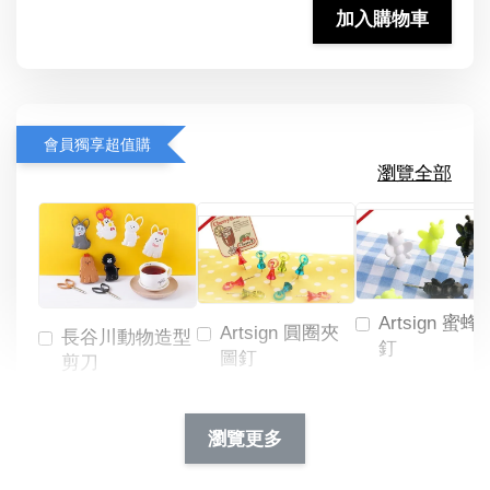
加入購物車
會員獨享超值購
瀏覽全部
Artsign 蜜蜂
Artsign 圓圈夾
長谷川動物造型
釘
圖釘
剪刀
-
NT$ 19.00
NT$ 88.00
-
+
-
+
瀏覽更多
NT$ 19.00
NT$ 19.00
NT$ 173.00
NT$ 66.00