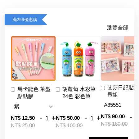
滿299優惠購
瀏覽全部
艾莎日記貼紙
馬卡龍色 筆型
胡蘿蔔 水彩筆
帶組
點點膠
24色 彩色筆
-
NT$ 90.00
-
+
-
+
NT$ 12.50
NT$ 50.00
NT$ 180.00
NT$ 25.00
NT$ 100.00