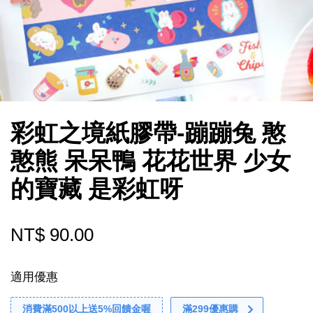
彩虹之境紙膠帶-蹦蹦兔 憨
憨熊 呆呆鴨 花花世界 少女
的寶藏 是彩虹呀
NT$ 90.00
適用優惠
消費滿500以上送5%回饋金喔
滿299優惠購