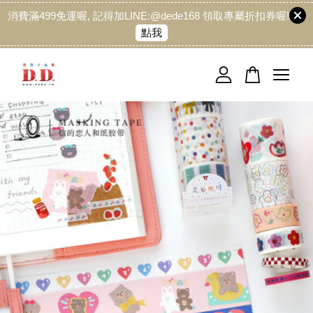
消費滿499免運喔, 記得加LINE:@dede168 領取專屬折扣券喔!
點我
您的購物車目前還是空的。
繼續購物