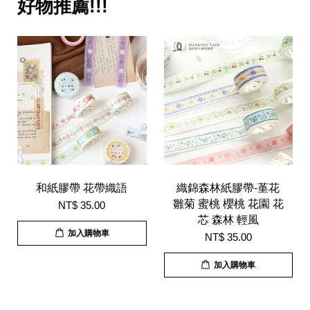
好物推薦!!!
和紙膠帶 花帶織語
織錦森林紙膠帶-堇花
雛菊 蜜桃 櫻桃 花園 花
NT$ 35.00
芯 森林 輕風
加入購物車
NT$ 35.00
加入購物車