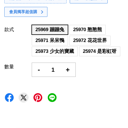
會員獨享超值購
款式
25969 蹦蹦兔
25970 憨憨熊
25971 呆呆鴨
25972 花花世界
25973 少女的寶藏
25974 是彩虹呀
數量
-
+