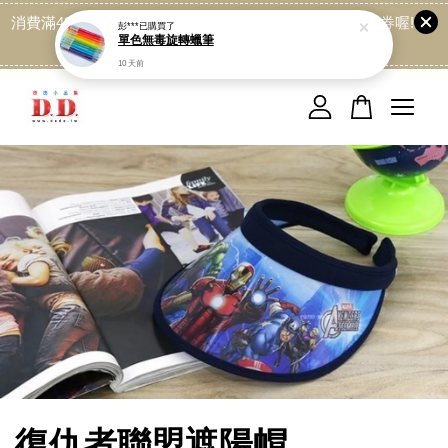
10 天前
消費滿499免運喔, 記得加LINE:@dede168 領取專屬折扣券喔!
點我
您的購物車目前還是空的。
繼續購物
復仇者聯盟遮陽帽