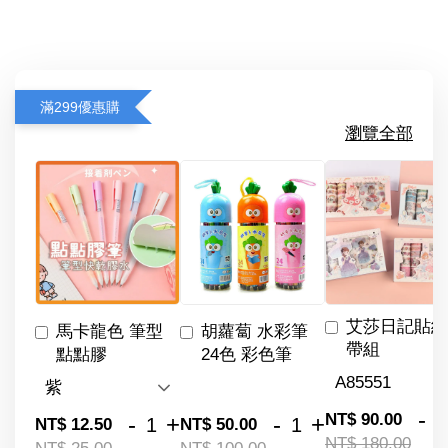
滿299優惠購
瀏覽全部
艾莎日記貼紙
馬卡龍色 筆型
胡蘿蔔 水彩筆
帶組
點點膠
24色 彩色筆
-
NT$ 90.00
-
+
-
+
NT$ 12.50
NT$ 50.00
NT$ 180.00