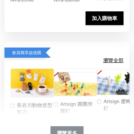
NT$ 25.00
NT$ 100.00
加入購物車
會員獨享超值購
瀏覽全部
Artsign 蜜蜂
Artsign 圓圈夾
長谷川動物造型
釘
圖釘
剪刀
-
NT$ 19.00
NT$ 88.00
-
+
-
+
瀏覽更多
NT$ 19.00
NT$ 19.00