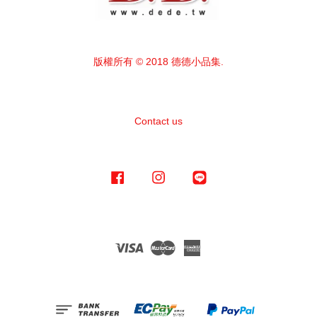
版權所有 © 2018 德德小品集.
Contact us
Facebook
Instagram
Line
Visa
Master
American
Express