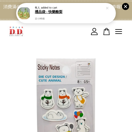
消費滿499免運喔, 記得加LINE:@dede168 領取專屬折扣券喔!
有人
added to cart
禮品袋 - 快樂酪梨
點我
13 小時前
您的購物車目前還是空的。
繼續購物