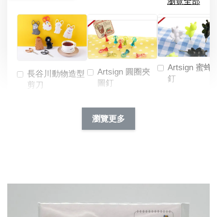
瀏覽全部
Artsign 蜜蜂
Artsign 圓圈夾
長谷川動物造型
釘
圖釘
剪刀
-
NT$ 19.00
NT$ 88.00
-
+
-
+
瀏覽更多
NT$ 19.00
NT$ 19.00
NT$ 173.00
NT$ 66.00
加入購物車