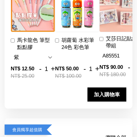
艾莎日記貼紙
馬卡龍色 筆型
胡蘿蔔 水彩筆
帶組
點點膠
24色 彩色筆
-
NT$ 90.00
-
+
-
+
NT$ 12.50
NT$ 50.00
NT$ 180.00
NT$ 25.00
NT$ 100.00
加入購物車
會員獨享超值購