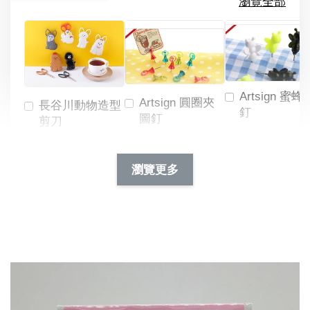
瀏覽全部
Artsign 蜜蜂
Artsign 圓圈夾
長谷川動物造型
釘
圖釘
剪刀
-
NT$ 19.00
NT$ 88.00
-
+
-
+
瀏覽更多
NT$ 19.00
NT$ 19.00
NT$ 173.00
NT$ 66.00
加入購物車