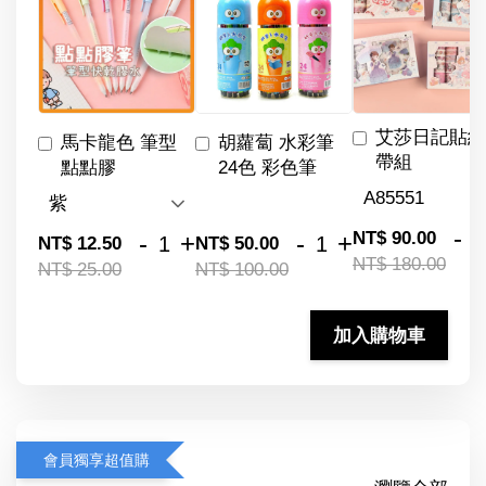
艾莎日記貼紙
馬卡龍色 筆型
胡蘿蔔 水彩筆
帶組
點點膠
24色 彩色筆
-
NT$ 90.00
-
+
-
+
NT$ 12.50
NT$ 50.00
NT$ 180.00
NT$ 25.00
NT$ 100.00
加入購物車
會員獨享超值購