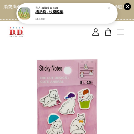
消費滿499免運喔, 記得加LINE:@dede168 領取專屬折扣券喔!
有人
added to cart
禮品袋 - 快樂酪梨
點我
13 小時前
您的購物車目前還是空的。
繼續購物