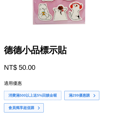
德德小品標示貼
NT$ 50.00
適用優惠
消費滿500以上送5%回饋金喔
滿299優惠購
會員獨享超值購