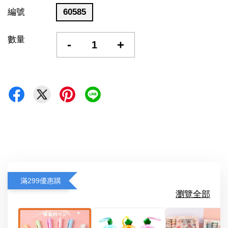
編號
60585
數量
-
+
滿299優惠購
瀏覽全部