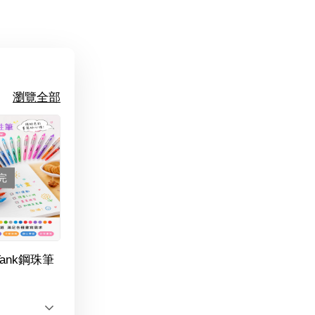
瀏覽全部
完
Tank鋼珠筆