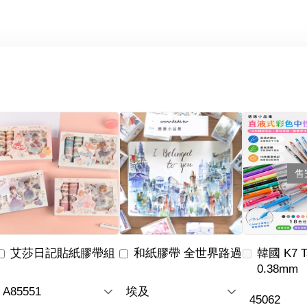
售
艾莎日記貼紙膠帶組
和紙膠帶 全世界路過
韓國 K7 
0.38mm