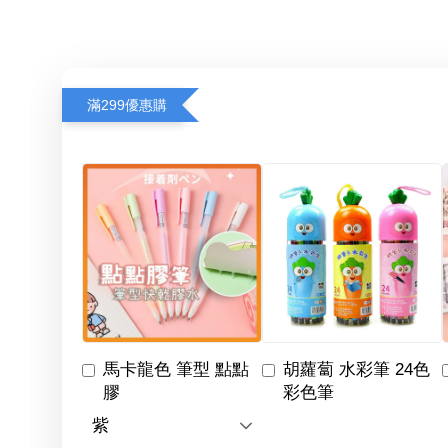
滿299優惠購
馬卡龍色 筆型 點點
胡蘿蔔 水彩筆 24色
膠
彩色筆