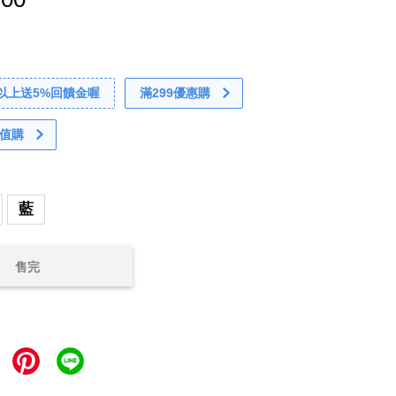
0以上送5%回饋金喔
滿299優惠購
值購
藍
售完