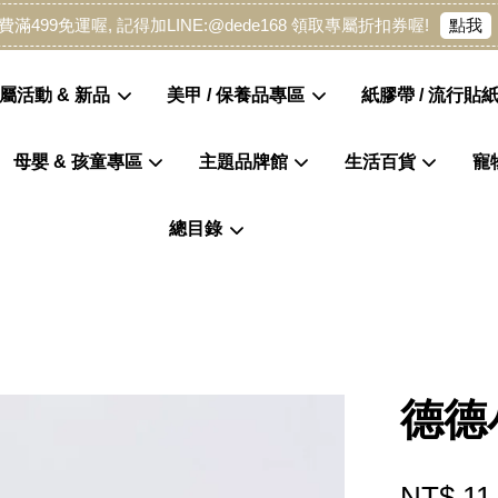
點我
費滿499免運喔, 記得加LINE:@dede168 領取專屬折扣券喔!
屬活動 & 新品
美甲 / 保養品專區
紙膠帶 / 流行貼紙
母嬰 & 孩童專區
主題品牌館
生活百貨
寵
您的購物車目前還是空的。
總目錄
繼續購物
德德
NT$ 11