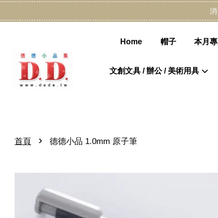
消
Home
帽子
本月專
文創文具 / 辦公 / 美術用具
›
首頁
德德小品 1.0mm 原子筆