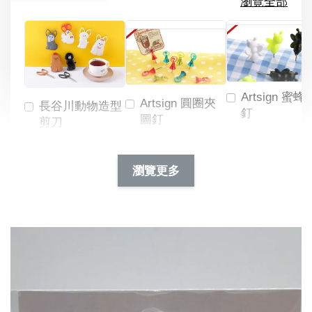
瀏覽全部
Artsign 蜜蜂
Artsign 圓圈夾
長谷川動物造型
釘
圖釘
剪刀
-
NT$ 19.00
NT$ 88.00
-
+
-
+
瀏覽更多
NT$ 19.00
NT$ 19.00
NT$ 173.00
NT$ 66.00
加入購物車