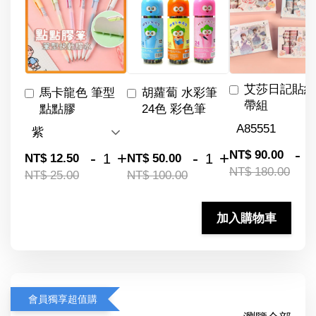
艾莎日記貼紙
馬卡龍色 筆型
胡蘿蔔 水彩筆
帶組
點點膠
24色 彩色筆
-
NT$ 90.00
-
+
-
+
NT$ 12.50
NT$ 50.00
NT$ 180.00
NT$ 25.00
NT$ 100.00
加入購物車
會員獨享超值購