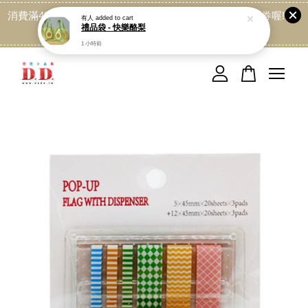
消費滿499免運喔, 記得加LINE:@dede168 領取專屬折扣券喔!
有人
added to cart
禮品袋 - 快樂酪梨
點我
1 小時前
您的購物車目前還是空的。
繼續購物