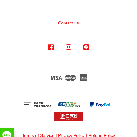
Contact us
Facebook
Instagram
Line
Visa
Master
American
Express
Terms of Service
|
Privacy Policy
|
Refund Policy