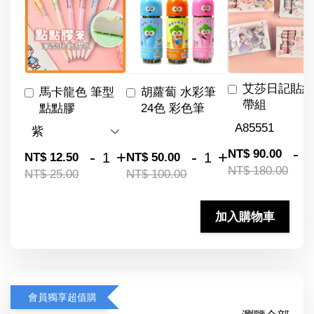
艾莎日記貼紙
馬卡龍色 筆型
胡蘿蔔 水彩筆
帶組
點點膠
24色 彩色筆
-
NT$ 90.00
-
+
-
+
NT$ 12.50
NT$ 50.00
NT$ 180.00
NT$ 25.00
NT$ 100.00
加入購物車
會員獨享超值購