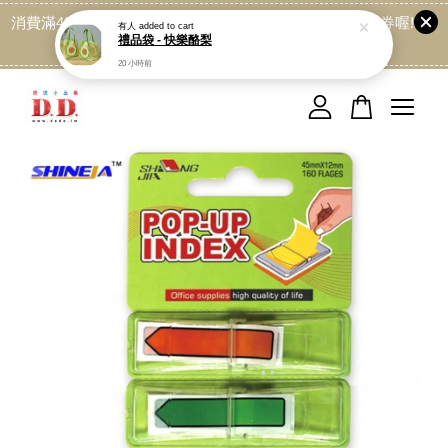
消費滿499免運喔, 記得加LINE:@dede168 領取專屬折扣券喔!
點我
您的購物車目前還是空的。
繼續購物