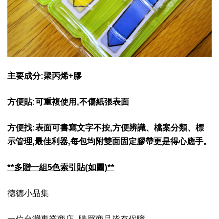
主要成分:聚丙烯+膠
方便貼:可重複使用,不傷紙張表面
方便找:表面可書寫文字不按,方便辨識、檔案分類、標
示管理,最佳利器,每包均附雙面固定膠帶更是得心應手。
**多贈一組5色索引貼(如圖)**
德德小品集