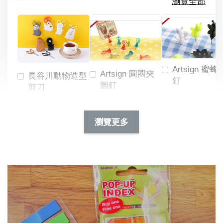
瀏覽全部
Artsign 蜜蜂
Artsign 圓圈夾
長谷川動物造型
釘
圖釘
剪刀
-
NT$ 19.00
NT$ 88.00
-
+
-
+
瀏覽更多
NT$ 19.00
NT$ 19.00
NT$ 173.00
NT$ 66.00
加入購物車