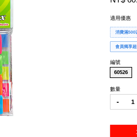
適用優惠
消費滿50
會員獨享超
編號
60526
數量
-