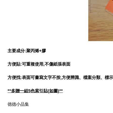
主要成分:聚丙烯+膠
方便貼:可重複使用,不傷紙張表面
方便找:表面可書寫文字不按,方便辨識、檔案分類、標
**多贈一組5色索引貼(如圖)**
德德小品集