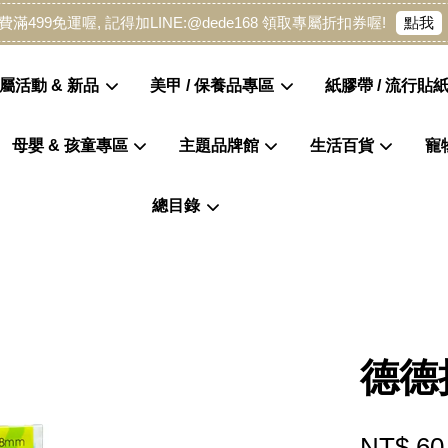
點我
費滿499免運喔, 記得加LINE:@dede168 領取專屬折扣券喔!
屬活動 & 新品
美甲 / 保養品專區
紙膠帶 / 流行貼紙
母嬰 & 孩童專區
主題品牌館
生活百貨
寵
您的購物車目前還是空的。
總目錄
繼續購物
德德
NT$ 60