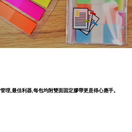
示管理,最佳利器,每包均附雙面固定膠帶更是得心應手。