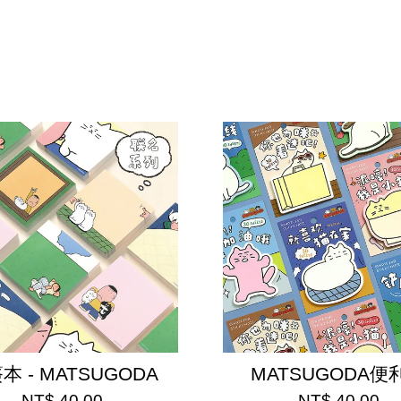
本 - MATSUGODA
MATSUGODA便
NT$ 40.00
NT$ 40.00