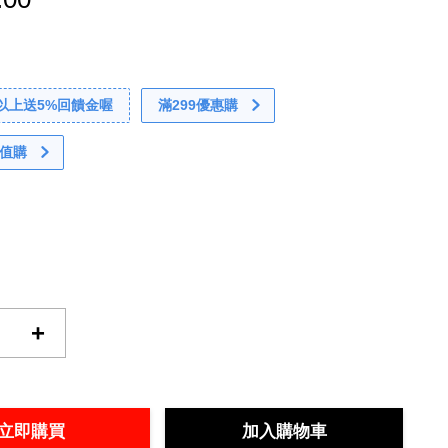
0以上送5%回饋金喔
滿299優惠購
值購
+
立即購買
加入購物車