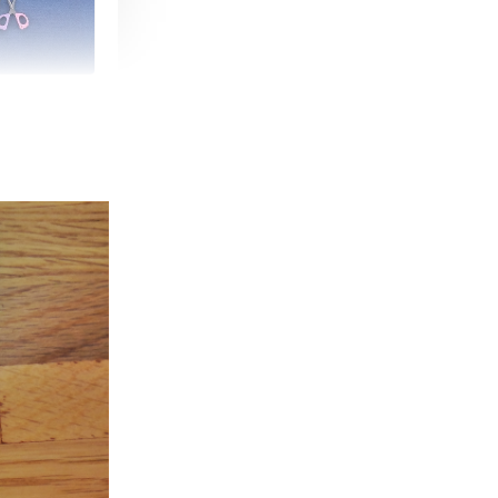
朵造型剪刀
-
+
購物車