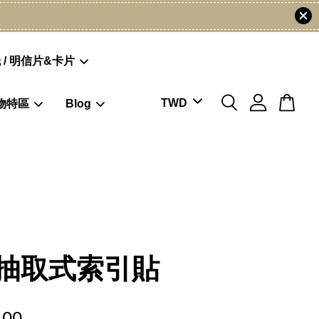
 / 明信片&卡片
物特區
Blog
抽取式索引貼
.00