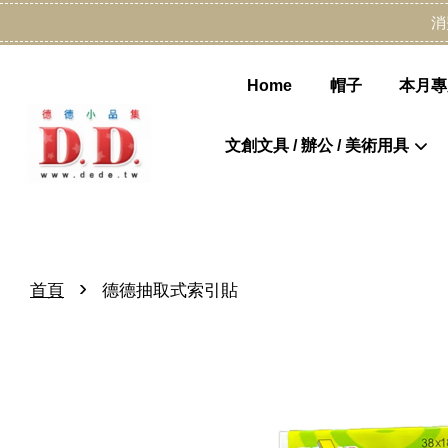
消
Home
帽子
本月專
文創文具 / 辦公 / 美術用具
›
首頁
德德抽取式索引貼