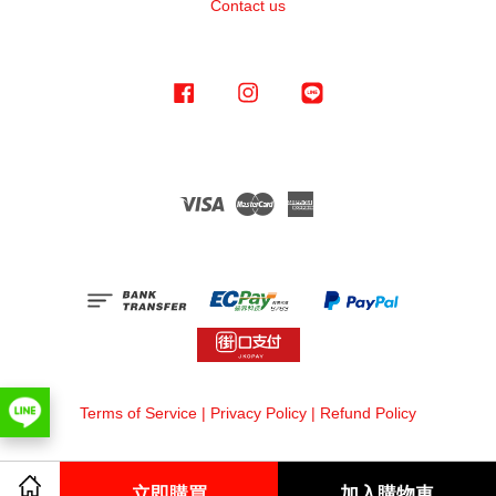
Contact us
Facebook
Instagram
Line
Visa
Master
American
Express
Terms of Service
|
Privacy Policy
|
Refund Policy
立即購買
加入購物車