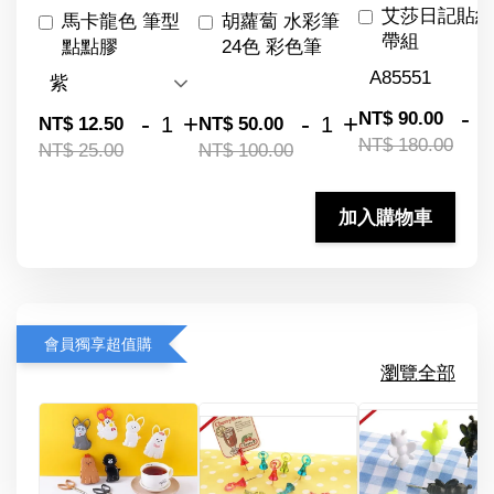
艾莎日記貼紙
馬卡龍色 筆型
胡蘿蔔 水彩筆
帶組
點點膠
24色 彩色筆
-
NT$ 90.00
-
+
-
+
NT$ 12.50
NT$ 50.00
NT$ 180.00
NT$ 25.00
NT$ 100.00
加入購物車
會員獨享超值購
瀏覽全部