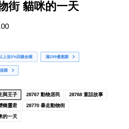
物街 貓咪的一天
.00
0以上送5%回饋金喔
滿299優惠購
值購
公主與王子
28767 動物居民
28768 童話故事
百變幽靈君
28770 暴走動物街
貓咪的一天