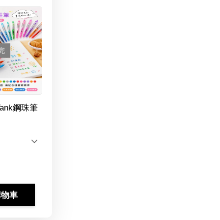
完
Tank鋼珠筆
購物車