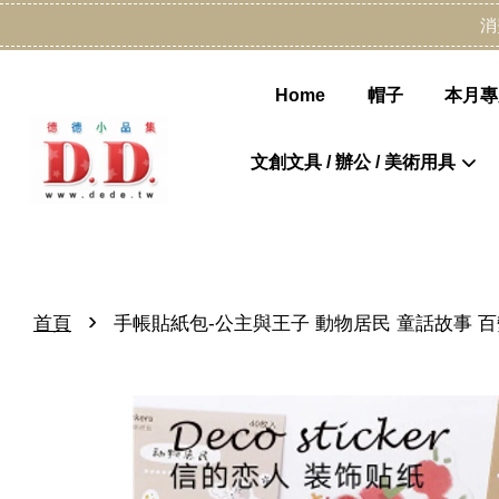
消
Home
帽子
本月專
文創文具 / 辦公 / 美術用具
›
首頁
手帳貼紙包-公主與王子 動物居民 童話故事 