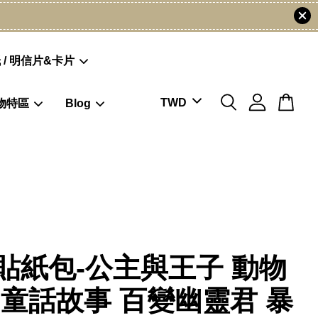
 / 明信片&卡片
物特區
Blog
貼紙包-公主與王子 動物
 童話故事 百變幽靈君 暴