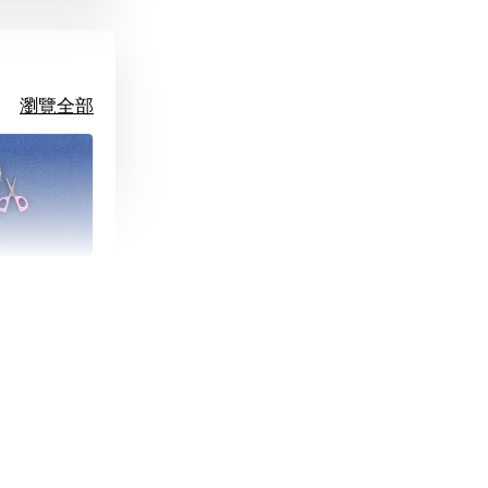
瀏覽全部
朵造型剪刀
-
+
購物車