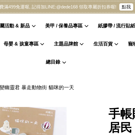
點我
費滿499免運喔, 記得加LINE:@dede168 領取專屬折扣券喔!
屬活動 & 新品
美甲 / 保養品專區
紙膠帶 / 流行貼紙
母嬰 & 孩童專區
主題品牌館
生活百貨
寵
您的購物車目前還是空的。
總目錄
繼續購物
百變幽靈君 暴走動物街 貓咪的一天
手帳
居民