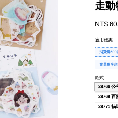
走動
NT$ 60
適用優惠
消費滿50
會員獨享超
款式
28766 
28769 
28771 