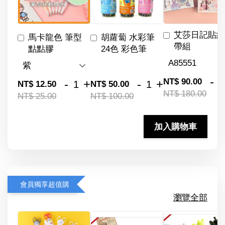
艾莎日記貼紙
馬卡龍色 筆型
胡蘿蔔 水彩筆
帶組
點點膠
24色 彩色筆
-
NT$ 90.00
-
+
-
+
NT$ 12.50
NT$ 50.00
NT$ 180.00
NT$ 25.00
NT$ 100.00
加入購物車
會員獨享超值購
瀏覽全部