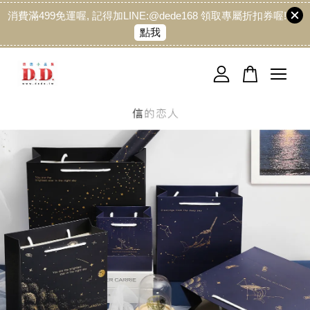
消費滿499免運喔, 記得加LINE:@dede168 領取專屬折扣券喔!
點我
您的購物車目前還是空的。
繼續購物