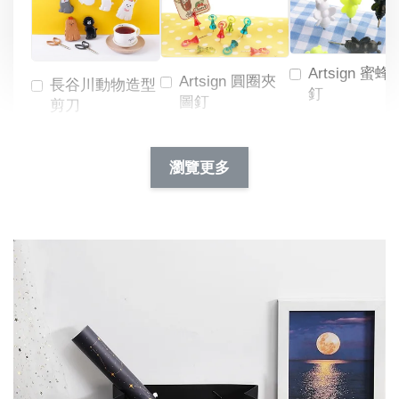
Artsign 蜜蜂
Artsign 圓圈夾
長谷川動物造型
釘
圖釘
剪刀
-
NT$ 19.00
NT$ 88.00
-
+
-
+
瀏覽更多
NT$ 19.00
NT$ 19.00
NT$ 173.00
NT$ 66.00
加入購物車