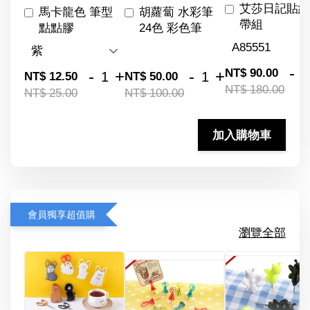
艾莎日記貼紙
馬卡龍色 筆型
胡蘿蔔 水彩筆
帶組
點點膠
24色 彩色筆
-
NT$ 90.00
-
+
-
+
NT$ 12.50
NT$ 50.00
NT$ 180.00
NT$ 25.00
NT$ 100.00
加入購物車
會員獨享超值購
瀏覽全部