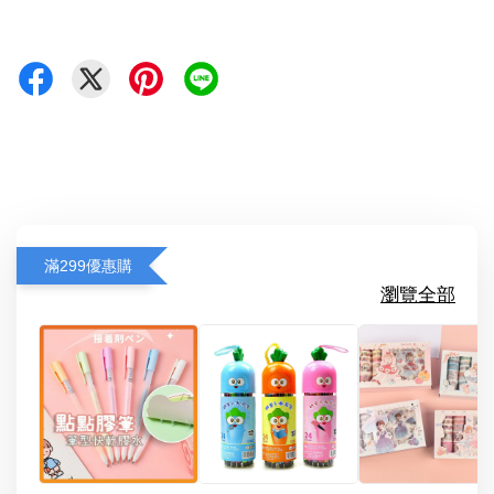
滿299優惠購
瀏覽全部