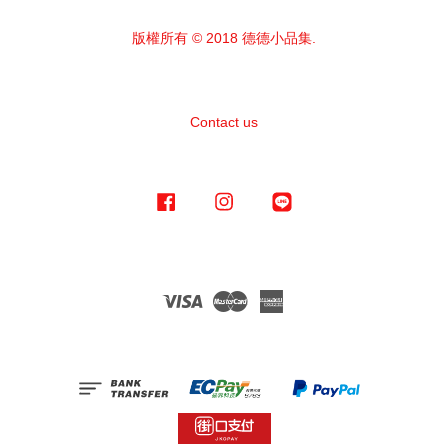
版權所有 © 2018 德德小品集.
Contact us
Facebook
Instagram
Line
Visa
Master
American
Express