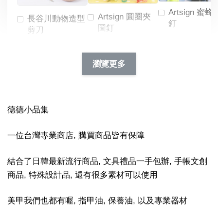
Artsign 蜜蜂
Artsign 圓圈夾
長谷川動物造型
釘
圖釘
剪刀
-
NT$ 19.00
NT$ 88.00
-
+
-
+
瀏覽更多
NT$ 19.00
NT$ 19.00
NT$ 173.00
NT$ 66.00
加入購物車
德德小品集
一位台灣專業商店, 購買商品皆有保障
結合了日韓最新流行商品, 文具禮品一手包辦, 手帳文創
商品, 特殊設計品, 還有很多素材可以使用
美甲我們也都有喔, 指甲油, 保養油, 以及專業器材