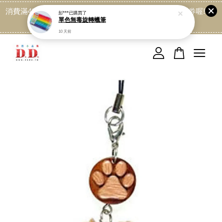
消費滿499免運喔, 記得加LINE:@dede168 領取專屬折扣券喔!
彭***
已購買了
單色無毒旋轉蠟筆
點我
10 天前
您的購物車目前還是空的。
繼續購物