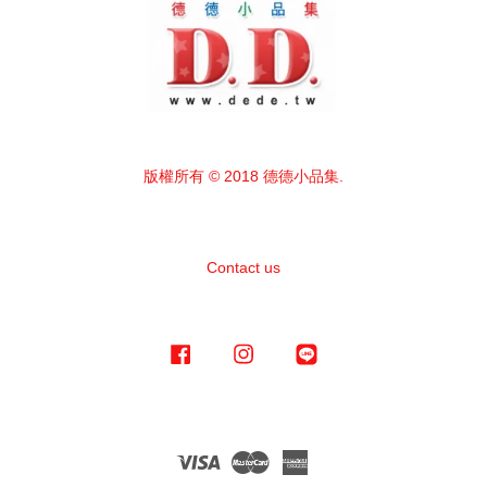
版權所有 © 2018 德德小品集.
Contact us
Facebook
Instagram
Line
Visa
Master
American
Express