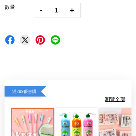
數量
-
+
滿299優惠購
瀏覽全部