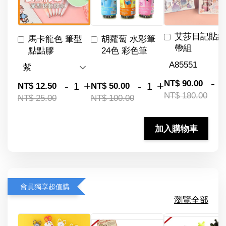
艾莎日記貼紙
馬卡龍色 筆型
胡蘿蔔 水彩筆
帶組
點點膠
24色 彩色筆
-
NT$ 90.00
-
+
-
+
NT$ 12.50
NT$ 50.00
NT$ 180.00
NT$ 25.00
NT$ 100.00
加入購物車
會員獨享超值購
瀏覽全部