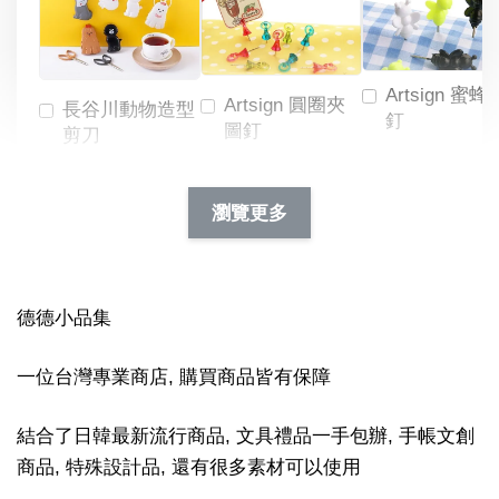
Artsign 蜜蜂
Artsign 圓圈夾
長谷川動物造型
釘
圖釘
剪刀
-
NT$ 19.00
NT$ 88.00
-
+
-
+
瀏覽更多
NT$ 19.00
NT$ 19.00
NT$ 173.00
NT$ 66.00
加入購物車
德德小品集
一位台灣專業商店, 購買商品皆有保障
結合了日韓最新流行商品, 文具禮品一手包辦, 手帳文創
商品, 特殊設計品, 還有很多素材可以使用