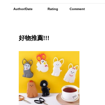
Author/Date
Rating
Comment
好物推薦!!!