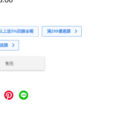
0以上送5%回饋金喔
滿299優惠購
值購
售完