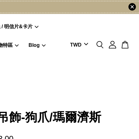
 / 明信片&卡片
物特區
Blog
吊飾-狗爪/瑪爾濟斯
3.00