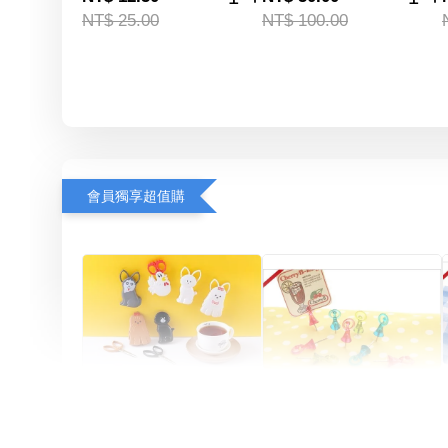
NT$ 25.00
NT$ 100.00
會員獨享超值購
Artsign 圓圈夾 圖釘
長谷川動物造型剪刀