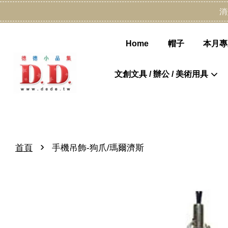
消
Home
帽子
本月專
文創文具 / 辦公 / 美術用具
›
首頁
手機吊飾-狗爪/瑪爾濟斯