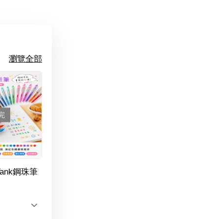
瀏覽全部
完
Tank鋼珠筆