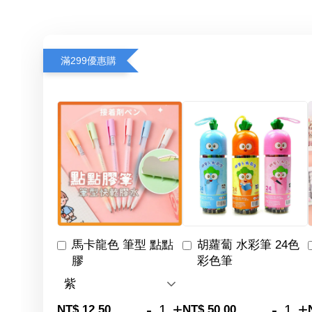
滿299優惠購
馬卡龍色 筆型 點點
胡蘿蔔 水彩筆 24色
膠
彩色筆
-
+
-
+
NT$ 12.50
NT$ 50.00