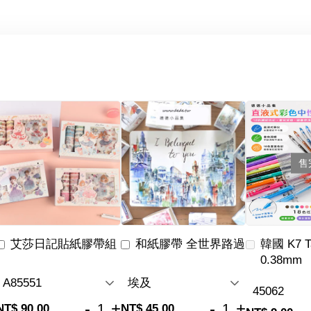
售
艾莎日記貼紙膠帶組
和紙膠帶 全世界路過
韓國 K7 
0.38mm
-
+
-
+
NT$ 90.00
NT$ 45.00