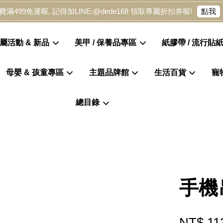
點我
費滿499免運喔, 記得加LINE:@dede168 領取專屬折扣券喔!
屬活動 & 新品
美甲 / 保養品專區
紙膠帶 / 流行貼紙
母嬰 & 孩童專區
主題品牌館
生活百貨
寵
您的購物車目前還是空的。
總目錄
繼續購物
手機
NT$ 11