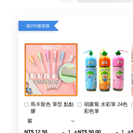
滿299優惠購
馬卡龍色 筆型 點點
胡蘿蔔 水彩筆 24色
膠
彩色筆
-
+
-
+
NT$ 12.50
NT$ 50.00