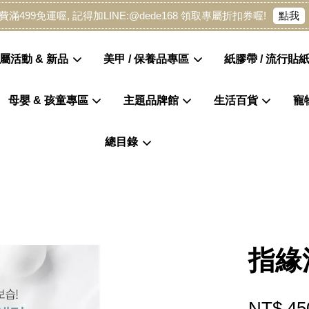
點我
費滿499免運喔, 記得加LINE:@dede168 領取專屬折扣券喔!
屬活動 & 新品
美甲 / 保養品專區
紙膠帶 / 流行貼紙
母嬰 & 孩童專區
主題品牌館
生活百貨
寵
您的購物車目前還是空的。
總目錄
繼續購物
指緣
NT$ 45