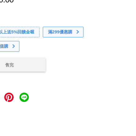
0以上送5%回饋金喔
滿299優惠購
值購
售完