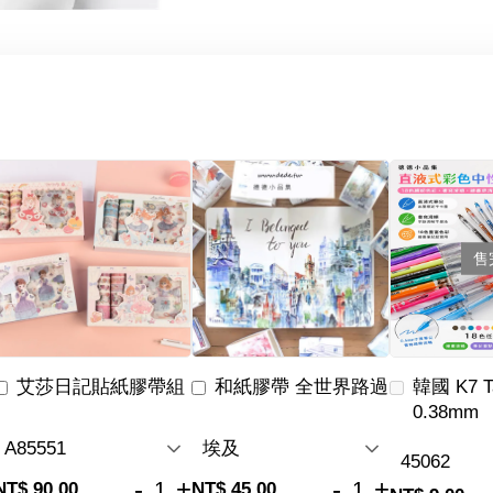
售
艾莎日記貼紙膠帶組
和紙膠帶 全世界路過
韓國 K7 
0.38mm
-
+
-
+
NT$ 90.00
NT$ 45.00