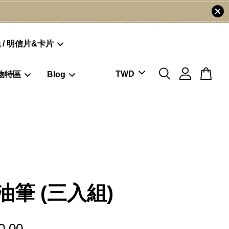
 / 明信片&卡片
物特區
Blog
油筆 (三入組)
0.00