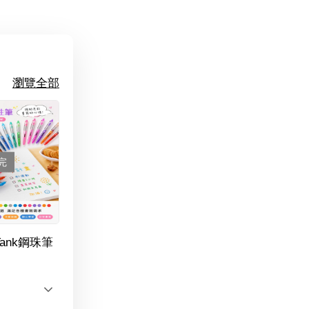
瀏覽全部
完
Tank鋼珠筆