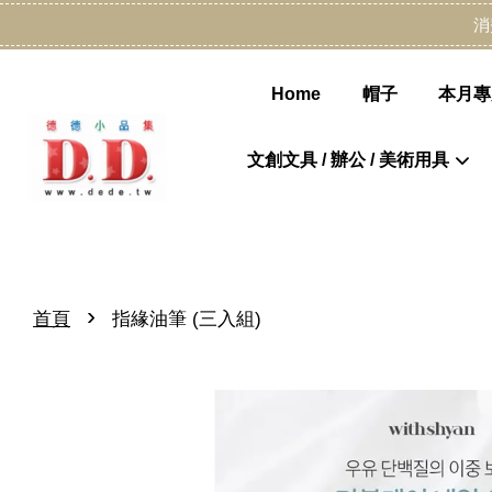
消
Home
帽子
本月專
文創文具 / 辦公 / 美術用具
›
首頁
指緣油筆 (三入組)