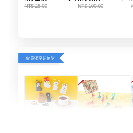
NT$ 25.00
NT$ 100.00
會員獨享超值購
Artsign 圓圈夾 圖釘
長谷川動物造型剪刀