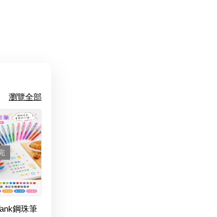
瀏覽全部
完
Tank鋼珠筆