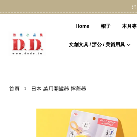
消
Home
帽子
本月專
文創文具 / 辦公 / 美術用具
›
首頁
日本 萬用開罐器 擰蓋器