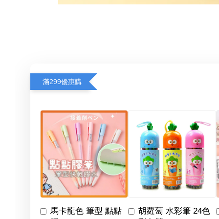
滿299優惠購
馬卡龍色 筆型 點點
胡蘿蔔 水彩筆 24色