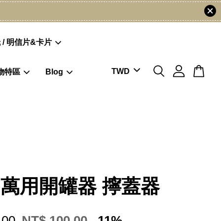
 / 明信片&卡片
物特區
Blog
 萬用開罐器 擰蓋器
.00
NT$ 100.00
-11%