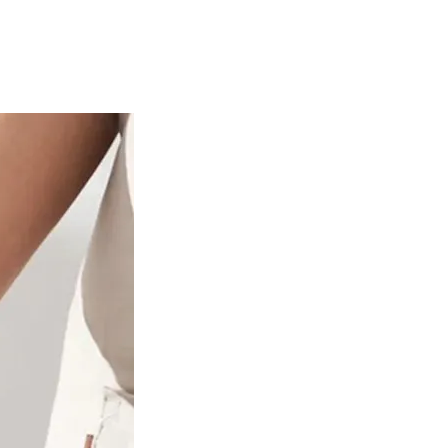
朵造型剪刀
-
+
購物車