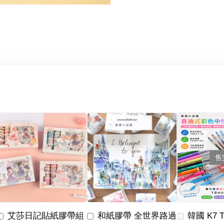
售
艾莎日記貼紙膠帶組
和紙膠帶 全世界路過
韓國 K7 