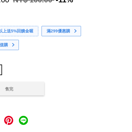
0以上送5%回饋金喔
滿299優惠購
值購
售完