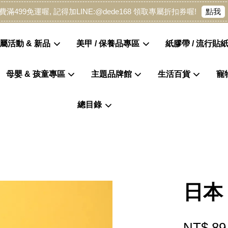
點我
費滿499免運喔, 記得加LINE:@dede168 領取專屬折扣券喔!
屬活動 & 新品
美甲 / 保養品專區
紙膠帶 / 流行貼紙
母嬰 & 孩童專區
主題品牌館
生活百貨
寵
您的購物車目前還是空的。
總目錄
繼續購物
日本
NT$ 89