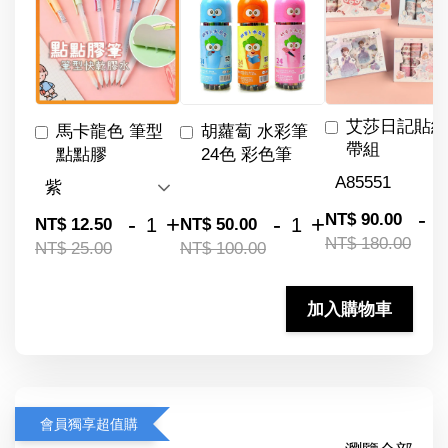
艾莎日記貼紙
馬卡龍色 筆型
胡蘿蔔 水彩筆
帶組
點點膠
24色 彩色筆
-
NT$ 90.00
-
+
-
+
NT$ 12.50
NT$ 50.00
NT$ 180.00
NT$ 25.00
NT$ 100.00
加入購物車
會員獨享超值購