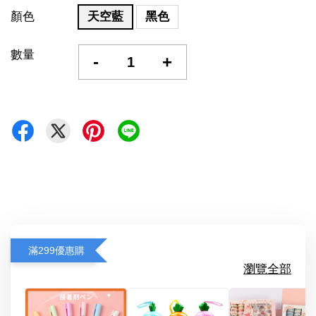
顏色
天空藍
黑色
數量
-
+
滿299優惠購
瀏覽全部