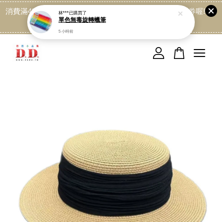
消費滿499免運喔, 記得加LINE:@dede168 領取專屬折扣券喔!
林***
已購買了
單色無毒旋轉蠟筆
點我
5 小時前
您的購物車目前還是空的。
繼續購物