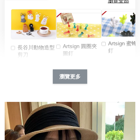
瀏覽全部
Artsign 蜜蜂
Artsign 圓圈夾
長谷川動物造型
釘
圖釘
剪刀
-
NT$ 19.00
NT$ 88.00
-
+
-
+
瀏覽更多
NT$ 19.00
NT$ 19.00
NT$ 173.00
NT$ 66.00
加入購物車