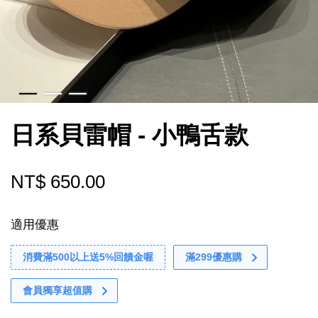
日系貝雷帽 - 小鴨舌款
NT$ 650.00
適用優惠
消費滿500以上送5%回饋金喔
滿299優惠購
會員獨享超值購