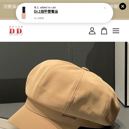
消費滿499免運喔, 記得加LINE:@dede168 領取專屬折扣券喔!
點我
您的購物車目前還是空的。
繼續購物