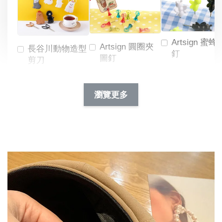
Artsign 蜜蜂
Artsign 圓圈夾
長谷川動物造型
釘
圖釘
剪刀
-
NT$ 19.00
NT$ 88.00
-
+
-
+
瀏覽更多
NT$ 19.00
NT$ 19.00
NT$ 173.00
NT$ 66.00
加入購物車