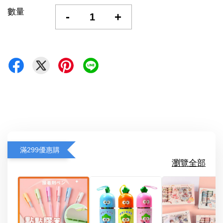
數量
-
+
滿299優惠購
瀏覽全部