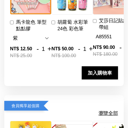
艾莎日記貼紙
馬卡龍色 筆型
胡蘿蔔 水彩筆
帶組
點點膠
24色 彩色筆
-
NT$ 90.00
-
+
-
+
NT$ 12.50
NT$ 50.00
NT$ 180.00
NT$ 25.00
NT$ 100.00
加入購物車
會員獨享超值購
瀏覽全部