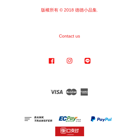
版權所有 © 2018 德德小品集.
Contact us
Facebook
Instagram
Line
Visa
Master
American
Express