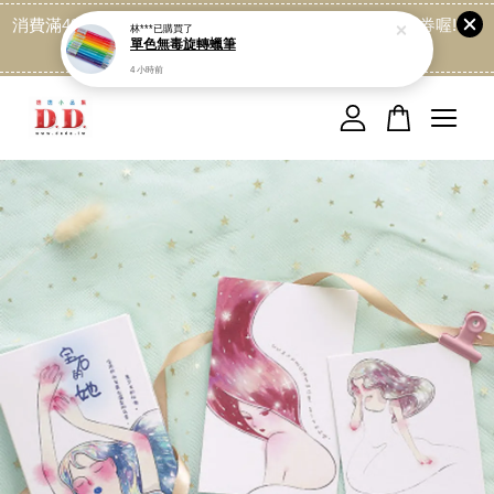
消費滿499免運喔, 記得加LINE:@dede168 領取專屬折扣券喔!
點我
您的購物車目前還是空的。
繼續購物