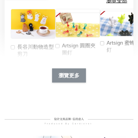
瀏覽全部
Artsign 蜜蜂
Artsign 圓圈夾
長谷川動物造型
釘
圖釘
剪刀
-
NT$ 19.00
NT$ 88.00
-
+
-
+
瀏覽更多
NT$ 19.00
NT$ 19.00
NT$ 173.00
NT$ 66.00
加入購物車