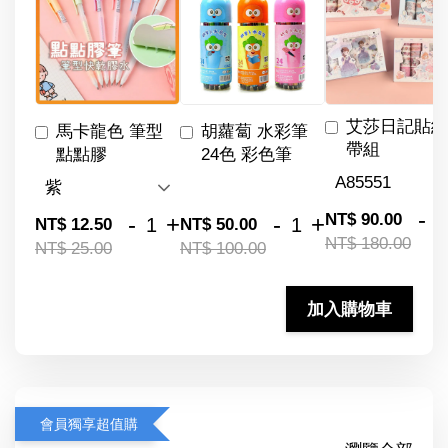
艾莎日記貼紙
馬卡龍色 筆型
胡蘿蔔 水彩筆
帶組
點點膠
24色 彩色筆
-
NT$ 90.00
-
+
-
+
NT$ 12.50
NT$ 50.00
NT$ 180.00
NT$ 25.00
NT$ 100.00
加入購物車
會員獨享超值購