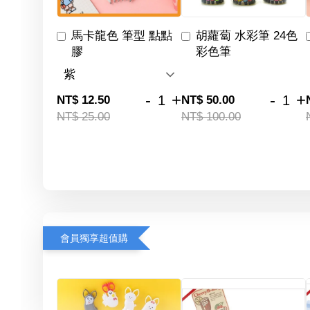
馬卡龍色 筆型 點點
胡蘿蔔 水彩筆 24色
膠
彩色筆
-
+
-
+
NT$ 12.50
NT$ 50.00
NT$ 25.00
NT$ 100.00
會員獨享超值購