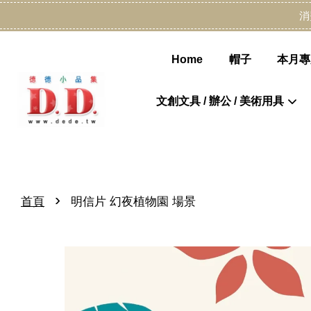
消
Home
帽子
本月專
文創文具 / 辦公 / 美術用具
›
首頁
明信片 幻夜植物園 場景