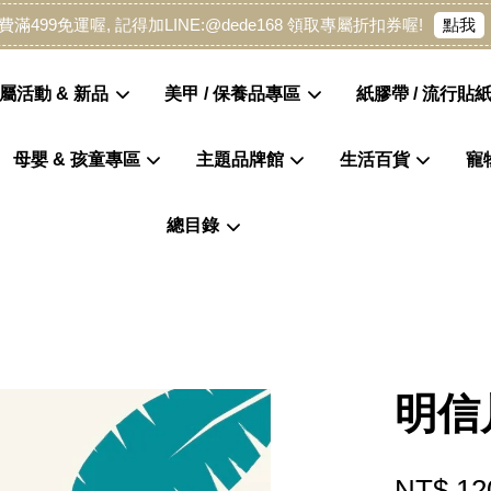
點我
費滿499免運喔, 記得加LINE:@dede168 領取專屬折扣券喔!
屬活動 & 新品
美甲 / 保養品專區
紙膠帶 / 流行貼紙
母嬰 & 孩童專區
主題品牌館
生活百貨
寵
您的購物車目前還是空的。
總目錄
繼續購物
明信
NT$ 12