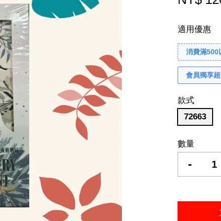
適用優惠
消費滿50
會員獨享超
款式
72663
數量
-