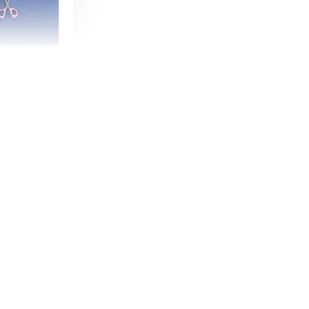
朵造型剪刀
-
+
購物車