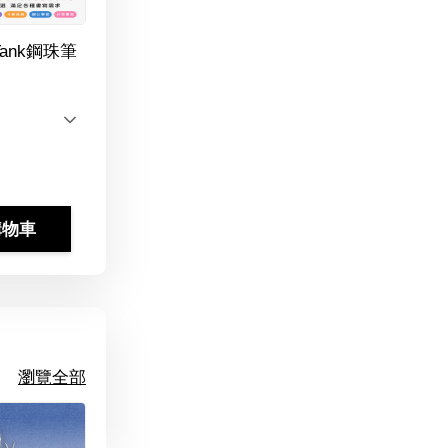
Tank鋼珠筆
購物車
瀏覽全部