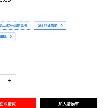
0以上送5%回饋金喔
滿299優惠購
值購
+
立即購買
加入購物車