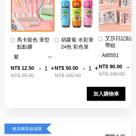
艾莎日記貼紙
馬卡龍色 筆型
胡蘿蔔 水彩筆
帶組
點點膠
24色 彩色筆
-
NT$ 90.00
-
+
-
+
NT$ 12.50
NT$ 50.00
NT$ 180.00
NT$ 25.00
NT$ 100.00
加入購物車
會員獨享超值購