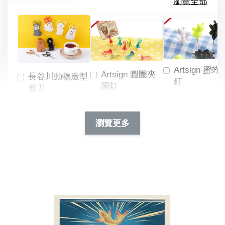
瀏覽全部
Artsign 蜜蜂
Artsign 圓圈夾
長谷川動物造型
釘
圖釘
剪刀
-
NT$ 19.00
NT$ 88.00
-
+
-
+
瀏覽更多
NT$ 19.00
NT$ 19.00
NT$ 173.00
NT$ 66.00
加入購物車