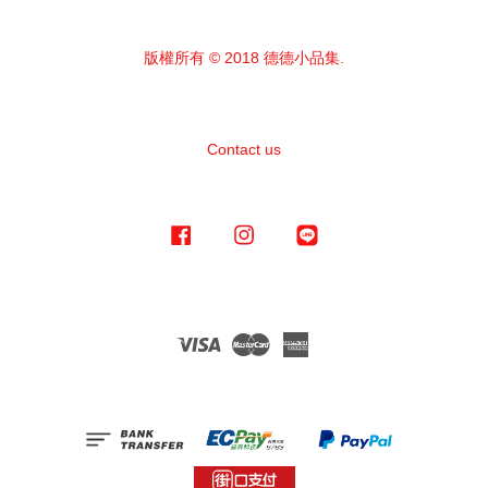
版權所有 © 2018 德德小品集.
Contact us
Facebook
Instagram
Line
Visa
Master
American
Express