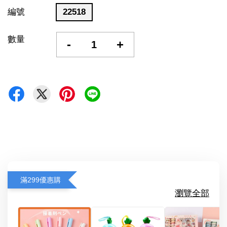
編號
22518
數量
-
+
滿299優惠購
瀏覽全部