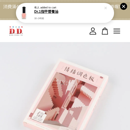
消費滿499免運喔, 記得加LINE:@dede168 領取專屬折扣券喔!
點我
您的購物車目前還是空的。
繼續購物