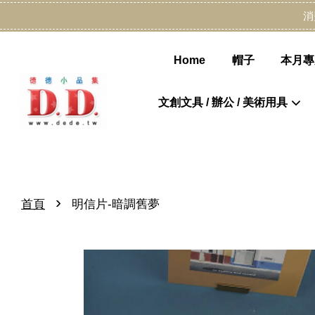
消
Home
帽子
本月專
文創文具 / 辦公 / 美術用具
›
首頁
明信片-暗調舊夢