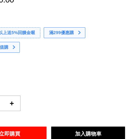
0以上送5%回饋金喔
滿299優惠購
值購
+
立即購買
加入購物車