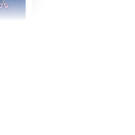
朵造型剪刀
-
+
購物車