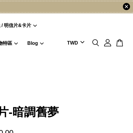
 / 明信片&卡片
物特區
Blog
片-暗調舊夢
0.00