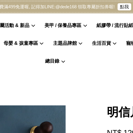
點我
費滿499免運喔, 記得加LINE:@dede168 領取專屬折扣券喔!
屬活動 & 新品
美甲 / 保養品專區
紙膠帶 / 流行貼紙
母嬰 & 孩童專區
主題品牌館
生活百貨
寵
您的購物車目前還是空的。
總目錄
繼續購物
明信
NT$ 12