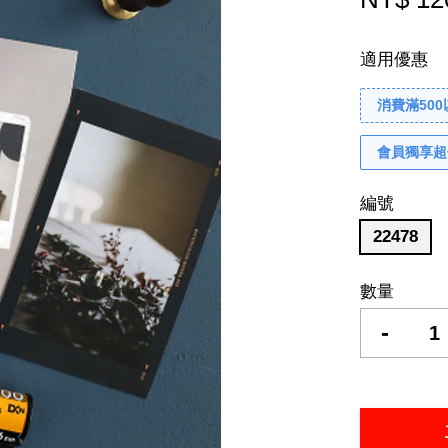
適用優惠
消費滿50
會員獨享超
編號
22478
數量
-