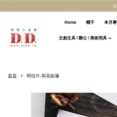
消
Home
帽子
本月專
文創文具 / 辦公 / 美術用具
›
首頁
明信片-與花如箋