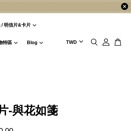
 / 明信片&卡片
物特區
Blog
片-與花如箋
0.00