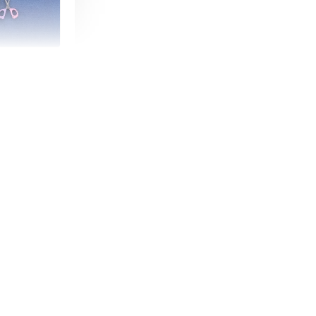
朵造型剪刀
-
+
購物車