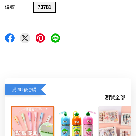
編號
73781
滿299優惠購
瀏覽全部