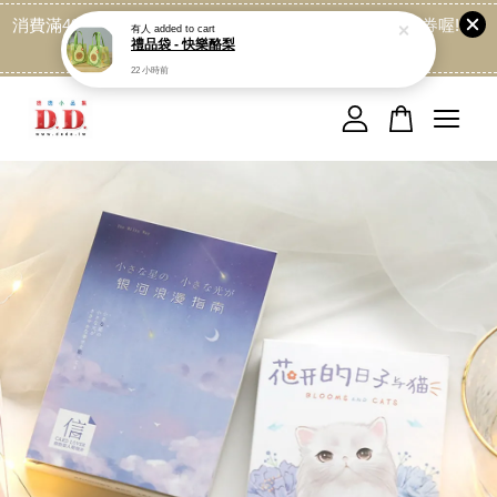
消費滿499免運喔, 記得加LINE:@dede168 領取專屬折扣券喔!
點我
您的購物車目前還是空的。
繼續購物