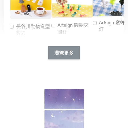
Artsign 蜜蜂
Artsign 圓圈夾
長谷川動物造型
釘
圖釘
剪刀
-
NT$ 19.00
NT$ 88.00
-
+
-
+
瀏覽更多
NT$ 19.00
NT$ 19.00
NT$ 173.00
NT$ 66.00
加入購物車