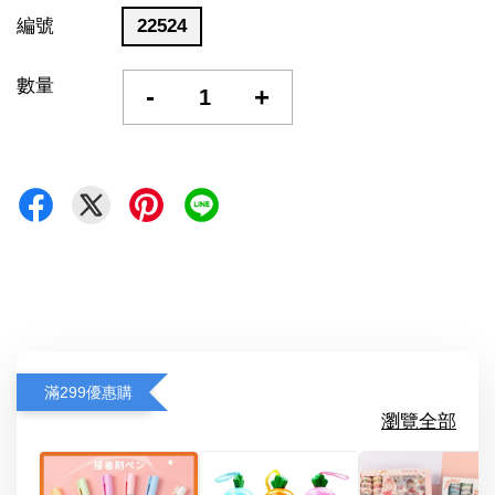
編號
22524
數量
-
+
滿299優惠購
瀏覽全部