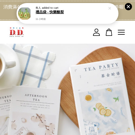
消費滿499免運喔, 記得加LINE:@dede168 領取專屬折扣券喔!
點我
您的購物車目前還是空的。
繼續購物