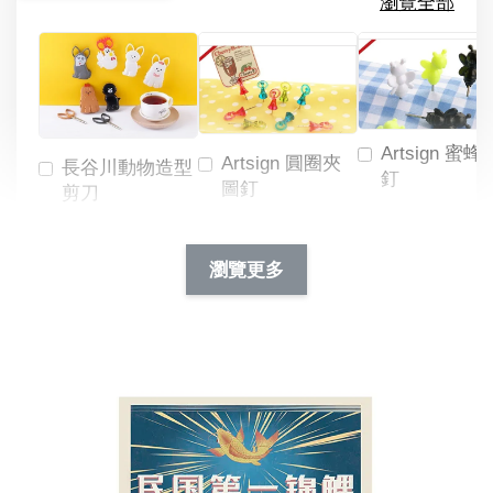
瀏覽全部
Artsign 蜜蜂
Artsign 圓圈夾
長谷川動物造型
釘
圖釘
剪刀
-
NT$ 19.00
NT$ 88.00
-
+
-
+
瀏覽更多
NT$ 19.00
NT$ 19.00
NT$ 173.00
NT$ 66.00
加入購物車