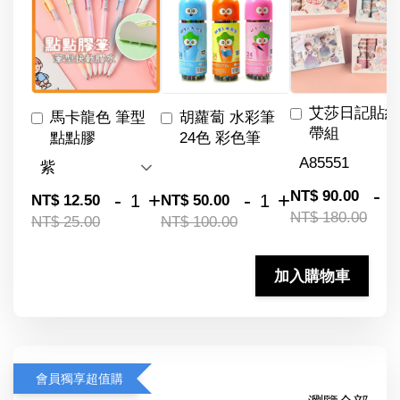
艾莎日記貼紙
馬卡龍色 筆型
胡蘿蔔 水彩筆
帶組
點點膠
24色 彩色筆
-
NT$ 90.00
-
+
-
+
NT$ 12.50
NT$ 50.00
NT$ 180.00
NT$ 25.00
NT$ 100.00
加入購物車
會員獨享超值購