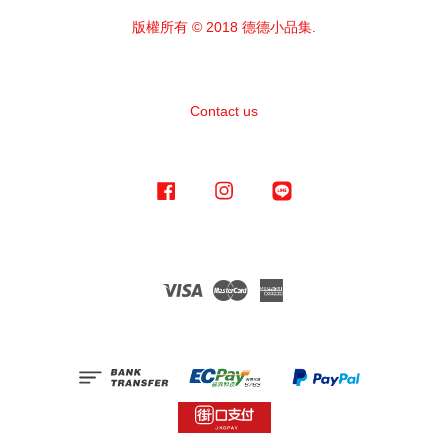
版權所有 © 2018 德德小品集.
Contact us
Facebook
Instagram
Line
Visa
Master
American
Express