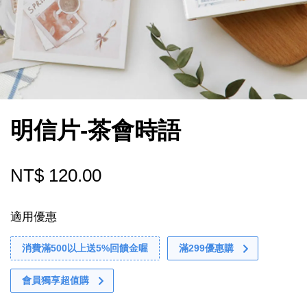
明信片-茶會時語
NT$ 120.00
適用優惠
消費滿500以上送5%回饋金喔
滿299優惠購
會員獨享超值購