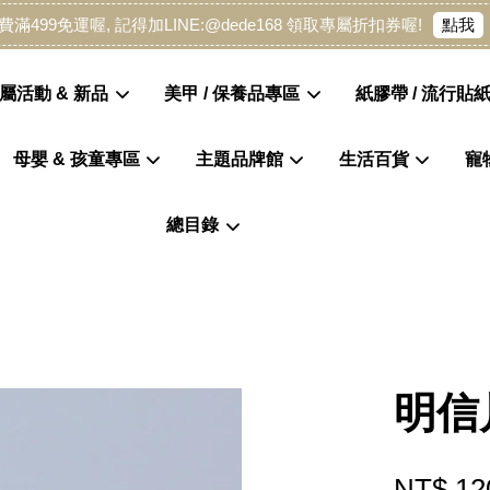
點我
費滿499免運喔, 記得加LINE:@dede168 領取專屬折扣券喔!
屬活動 & 新品
美甲 / 保養品專區
紙膠帶 / 流行貼紙
母嬰 & 孩童專區
主題品牌館
生活百貨
寵
您的購物車目前還是空的。
總目錄
繼續購物
明信
NT$ 12