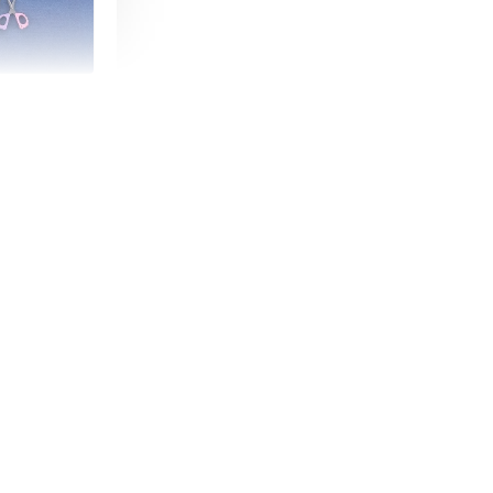
朵造型剪刀
-
+
購物車