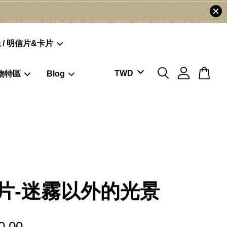
 / 明信片&卡片
物特區
Blog
片-迷霧以外的光景
0.00