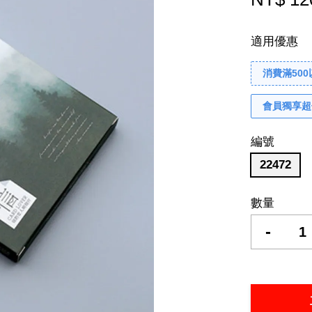
適用優惠
消費滿50
會員獨享超
編號
22472
數量
-