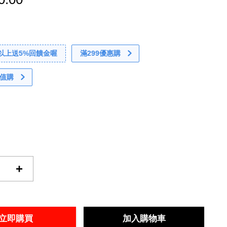
0以上送5%回饋金喔
滿299優惠購
值購
+
立即購買
加入購物車