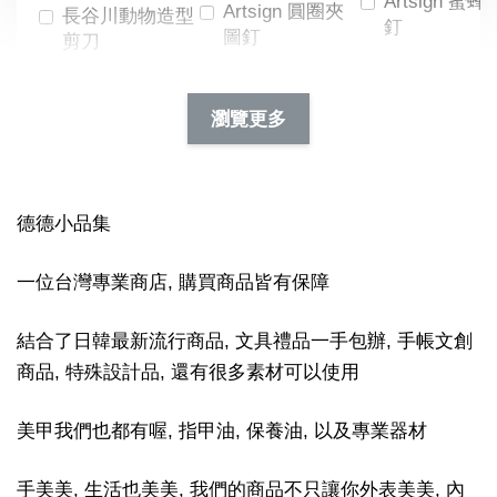
Artsign 蜜蜂
Artsign 圓圈夾
長谷川動物造型
釘
圖釘
剪刀
-
NT$ 19.00
NT$ 88.00
-
+
-
+
瀏覽更多
NT$ 19.00
NT$ 19.00
NT$ 173.00
NT$ 66.00
加入購物車
德德小品集
一位台灣專業商店, 購買商品皆有保障
結合了日韓最新流行商品, 文具禮品一手包辦, 手帳文創
商品, 特殊設計品, 還有很多素材可以使用
美甲我們也都有喔, 指甲油, 保養油, 以及專業器材
手美美, 生活也美美, 我們的商品不只讓你外表美美, 內