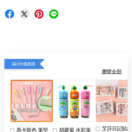
滿299優惠購
瀏覽全部
艾莎日記貼紙
馬卡龍色 筆型
胡蘿蔔 水彩筆