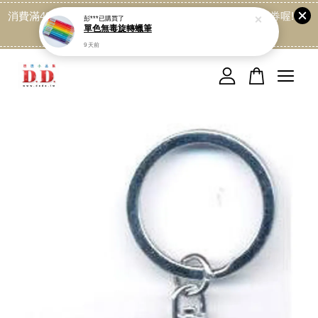
消費滿499免運喔, 記得加LINE:@dede168 領取專屬折扣券喔!
彭***
已購買了
單色無毒旋轉蠟筆
點我
9 天前
您的購物車目前還是空的。
繼續購物