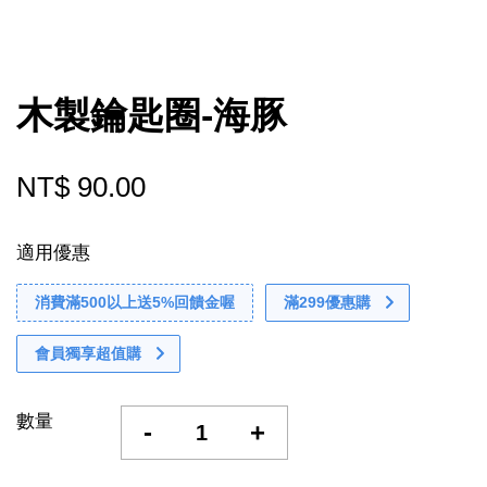
木製鑰匙圈-海豚
NT$ 90.00
適用優惠
消費滿500以上送5%回饋金喔
滿299優惠購
會員獨享超值購
數量
-
+