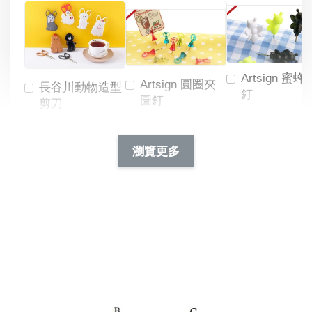
Artsign 蜜蜂
Artsign 圓圈夾
長谷川動物造型
釘
圖釘
剪刀
-
NT$ 19.00
NT$ 88.00
-
+
-
+
瀏覽更多
NT$ 19.00
NT$ 19.00
NT$ 173.00
NT$ 66.00
加入購物車