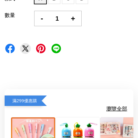
數量
-
+
滿299優惠購
瀏覽全部