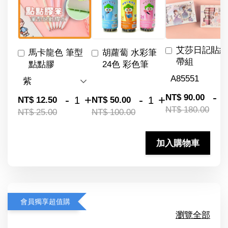
艾莎日記貼紙
馬卡龍色 筆型
胡蘿蔔 水彩筆
帶組
點點膠
24色 彩色筆
-
NT$ 90.00
-
+
-
+
NT$ 12.50
NT$ 50.00
NT$ 180.00
NT$ 25.00
NT$ 100.00
加入購物車
會員獨享超值購
瀏覽全部