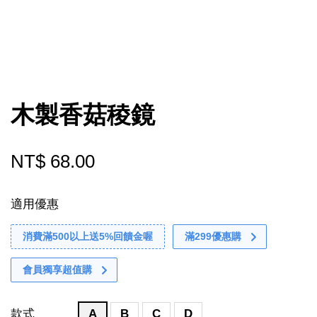
木製香菇稜鏡
NT$ 68.00
適用優惠
消費滿500以上送5%回饋金喔
滿299優惠購
會員獨享超值購
款式
A
B
C
D