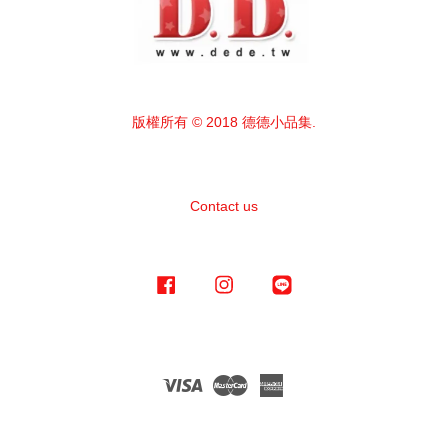
版權所有 © 2018 德德小品集.
Contact us
Facebook
Instagram
Line
Visa
Master
American
Express