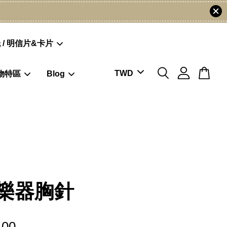
 / 明信片&卡片
物特區
Blog
樂器胸針
.00