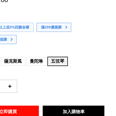
0以上送5%回饋金喔
滿299優惠購
值購
薩克斯風
曼陀琳
五弦琴
+
立即購買
加入購物車