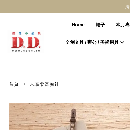
消
Home
帽子
本月專
文創文具 / 辦公 / 美術用具
›
首頁
木頭樂器胸針