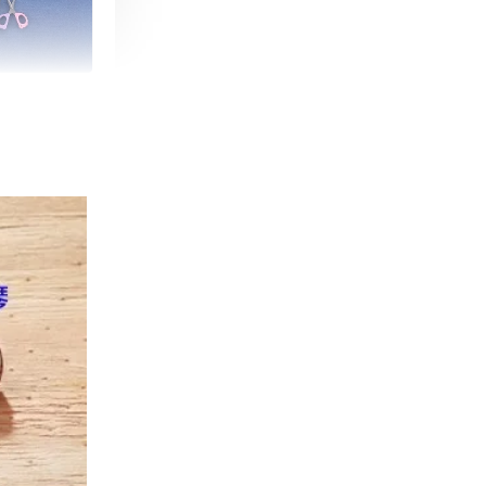
朵造型剪刀
-
+
購物車