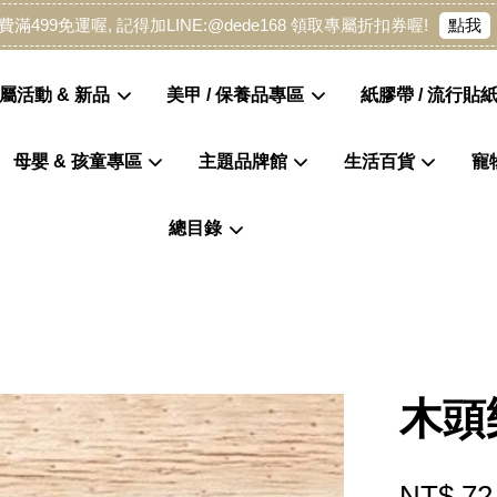
點我
費滿499免運喔, 記得加LINE:@dede168 領取專屬折扣券喔!
屬活動 & 新品
美甲 / 保養品專區
紙膠帶 / 流行貼紙
母嬰 & 孩童專區
主題品牌館
生活百貨
寵
您的購物車目前還是空的。
總目錄
繼續購物
木頭
NT$ 72