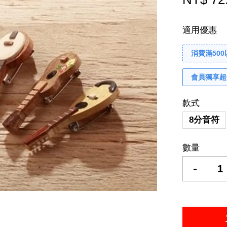
適用優惠
消費滿50
會員獨享超
款式
8分音符
數量
-