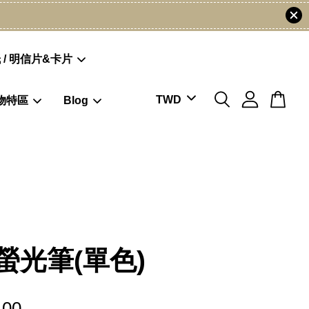
 / 明信片&卡片
物特區
Blog
螢光筆(單色)
.00