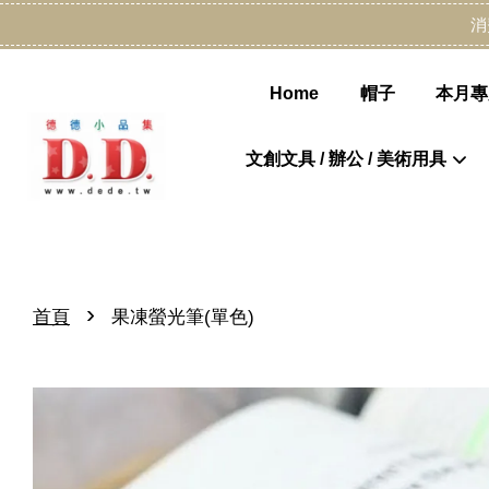
消
Home
帽子
本月專
文創文具 / 辦公 / 美術用具
›
首頁
果凍螢光筆(單色)