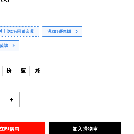
0以上送5%回饋金喔
滿299優惠購
值購
粉
藍
綠
+
立即購買
加入購物車