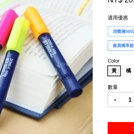
適用優惠
消費滿50
會員獨享超
Color
黃
橘
數量
-