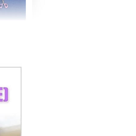
朵造型剪刀
-
+
購物車