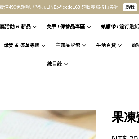
點我
費滿499免運喔, 記得加LINE:@dede168 領取專屬折扣券喔!
屬活動 & 新品
美甲 / 保養品專區
紙膠帶 / 流行貼紙
母嬰 & 孩童專區
主題品牌館
生活百貨
寵
您的購物車目前還是空的。
總目錄
繼續購物
果凍
NT$ 20