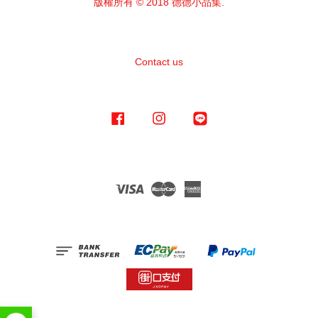
版權所有 © 2018 德德小品集.
Contact us
Facebook
Instagram
Line
Visa
Master
American
Express