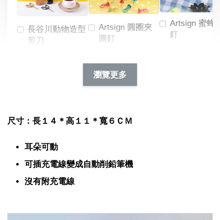
Artsign 蜜蜂
Artsign 圓圈夾
長谷川動物造型
釘
圖釘
剪刀
-
NT$ 19.00
NT$ 88.00
-
+
-
+
瀏覽更多
NT$ 19.00
NT$ 19.00
NT$ 173.00
NT$ 66.00
加入購物車
尺寸：長１４＊高１１＊寬６ＣＭ
耳朵可動
可插充電線變成自動削鉛筆機
沒有附充電線