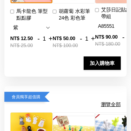
艾莎日記貼紙
馬卡龍色 筆型
胡蘿蔔 水彩筆
帶組
點點膠
24色 彩色筆
-
NT$ 90.00
-
+
-
+
NT$ 12.50
NT$ 50.00
NT$ 180.00
NT$ 25.00
NT$ 100.00
加入購物車
會員獨享超值購
瀏覽全部