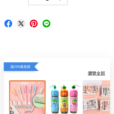
滿299優惠購
瀏覽全部