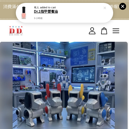
消費滿499免運喔, 記得加LINE:@dede168 領取專屬折扣券喔!
點我
您的購物車目前還是空的。
繼續購物