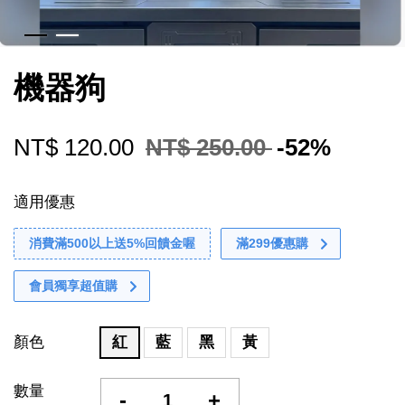
機器狗
NT$ 120.00
NT$ 250.00
-52%
適用優惠
消費滿500以上送5%回饋金喔
滿299優惠購
會員獨享超值購
顏色
紅
藍
黑
黃
數量
-
+