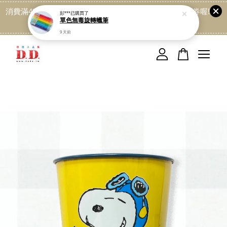
消費滿499免運喔, 記得加LINE:@dede168 領取專屬折扣券喔!
彭***
已購買了
單色無毒旋轉蠟筆
點我
9 天前
您的購物車目前還是空的。
繼續購物