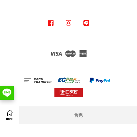
Facebook
Instagram
Line
Visa
Master
American
Express
Terms of Service
|
Privacy Policy
|
Refund Policy
售完
HOME