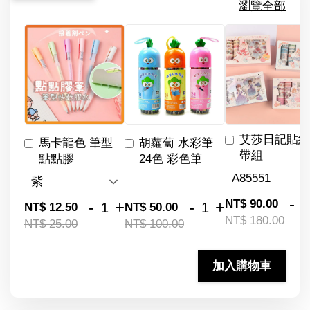
瀏覽全部
艾莎日記貼紙
馬卡龍色 筆型
胡蘿蔔 水彩筆
帶組
點點膠
24色 彩色筆
-
NT$ 90.00
-
+
-
+
NT$ 12.50
NT$ 50.00
NT$ 180.00
NT$ 25.00
NT$ 100.00
加入購物車