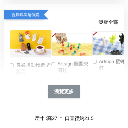
會員獨享超值購
瀏覽全部
Artsign 蜜蜂
Artsign 圓圈夾
長谷川動物造型
釘
圖釘
剪刀
-
NT$ 19.00
NT$ 88.00
-
+
-
+
瀏覽更多
NT$ 19.00
NT$ 19.00
NT$ 173.00
NT$ 66.00
加入購物車
尺寸 :高27 * 口直徑約21.5