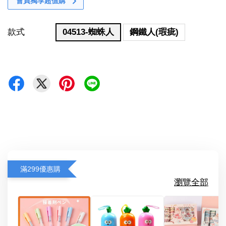
會員獨享超值購
款式
04513-蜘蛛人
鋼鐵人(瑕疵)
滿299優惠購
瀏覽全部