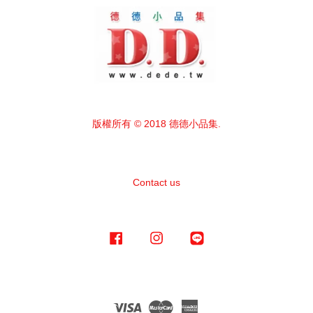
版權所有 © 2018 德德小品集.
Contact us
Facebook
Instagram
Line
Visa
Master
American