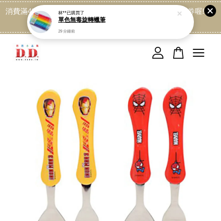
林**
已購買了
消費滿499免運喔, 記得加LINE:@dede168 領取專屬折扣券喔!
單色無毒旋轉蠟筆
點我
29 分鐘前
您的購物車目前還是空的。
繼續購物