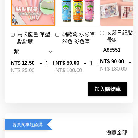
艾莎日記貼紙
馬卡龍色 筆型
胡蘿蔔 水彩筆
帶組
點點膠
24色 彩色筆
-
NT$ 90.00
-
+
-
+
NT$ 12.50
NT$ 50.00
NT$ 180.00
NT$ 25.00
NT$ 100.00
加入購物車
會員獨享超值購
瀏覽全部