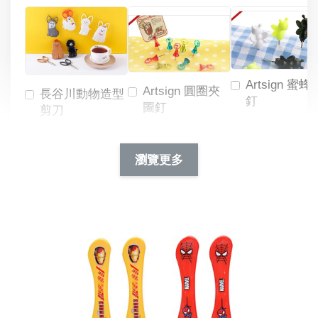
Artsign 蜜蜂
Artsign 圓圈夾
長谷川動物造型
釘
圖釘
剪刀
-
NT$ 19.00
NT$ 88.00
-
+
-
+
瀏覽更多
NT$ 19.00
NT$ 19.00
NT$ 173.00
NT$ 66.00
加入購物車