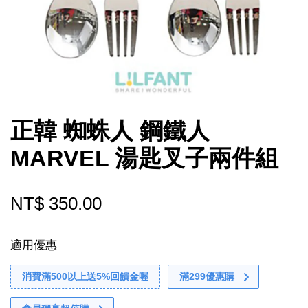
正韓 蜘蛛人 鋼鐵人
MARVEL 湯匙叉子兩件組
NT$ 350.00
適用優惠
消費滿500以上送5%回饋金喔
滿299優惠購