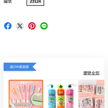
編號
23124
滿299優惠購
瀏覽全部