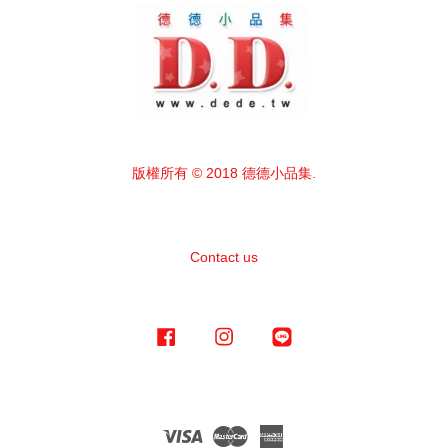
版權所有 © 2018 德德小品集.
Contact us
Facebook
Instagram
Line
Visa
Master
American