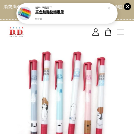
消費滿499免運喔, 記得加LINE:@dede168 領取專屬折扣券喔!
彭***
已購買了
單色無毒旋轉蠟筆
點我
9 天前
您的購物車目前還是空的。
繼續購物