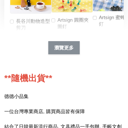
Artsign 蜜蜂
Artsign 圓圈夾
長谷川動物造型
釘
圖釘
剪刀
-
NT$ 19.00
NT$ 88.00
-
+
-
+
瀏覽更多
NT$ 19.00
NT$ 19.00
NT$ 173.00
NT$ 66.00
加入購物車
**隨機出貨**
德德小品集
一位台灣專業商店, 購買商品皆有保障
結合了日韓最新流行商品, 文具禮品一手包辦, 手帳文創