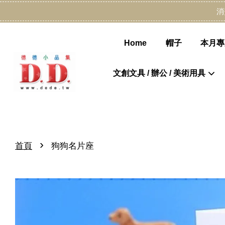
消
Home
帽子
本月專
文創文具 / 辦公 / 美術用具
›
首頁
狗狗名片座