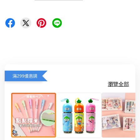
滿299優惠購
瀏覽全部