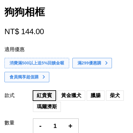
狗狗相框
NT$ 144.00
適用優惠
消費滿500以上送5%回饋金喔
滿299優惠購
會員獨享超值購
款式
紅貴賓
黃金獵犬
臘腸
柴犬
瑪爾濟斯
數量
-
+