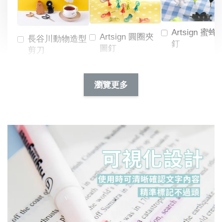
Artsign 蜜蜂
Artsign 圓圈夾
長谷川動物造型
釘
圖釘
剪刀
-
NT$ 19.00
NT$ 88.00
-
+
-
+
瀏覽更多
NT$ 19.00
NT$ 19.00
NT$ 173.00
NT$ 66.00
加入購物車