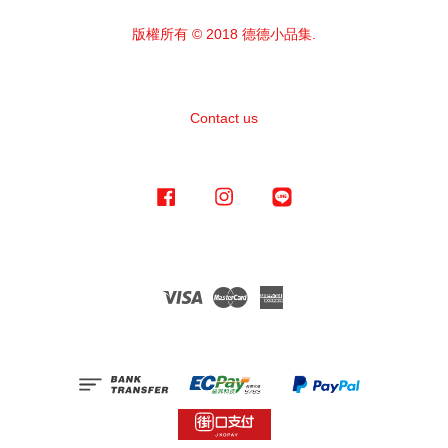
版權所有 © 2018 德德小品集.
Contact us
Facebook
Instagram
Line
Visa
Master
American
Express