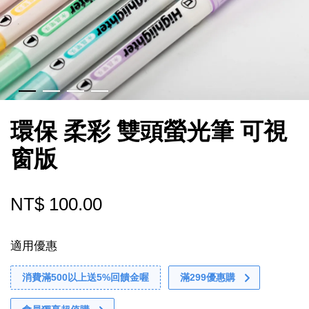
環保 柔彩 雙頭螢光筆 可視
窗版
NT$ 100.00
適用優惠
消費滿500以上送5%回饋金喔
滿299優惠購