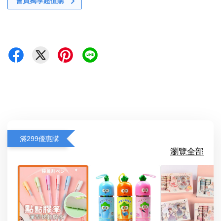
會員獨享超值購
滿299優惠購
瀏覽全部