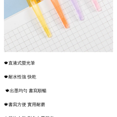
🍁直液式螢光筆
🍁耐水性強 快乾
🍁出墨均匀 書寫順暢
🍁書寫方便 實用耐磨