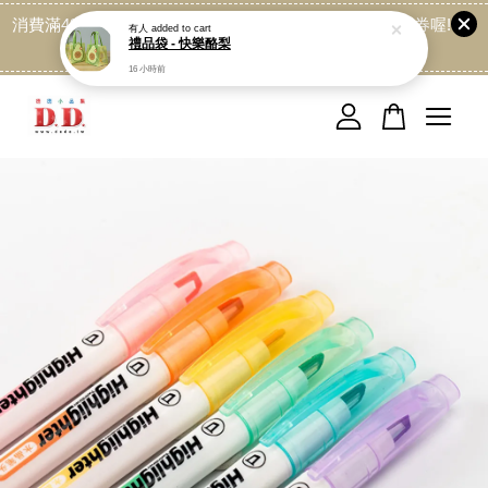
消費滿499免運喔, 記得加LINE:@dede168 領取專屬折扣券喔!
點我
您的購物車目前還是空的。
繼續購物