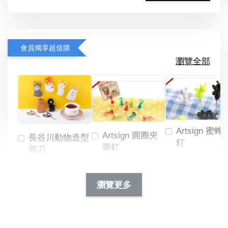
會員獨享超值購
瀏覽全部
Artsign 蜜蜂
Artsign 圓圈夾
長谷川動物造型
釘
圖釘
剪刀
-
NT$ 19.00
NT$ 88.00
-
+
-
+
瀏覽更多
NT$ 19.00
NT$ 19.00
NT$ 173.00
NT$ 66.00