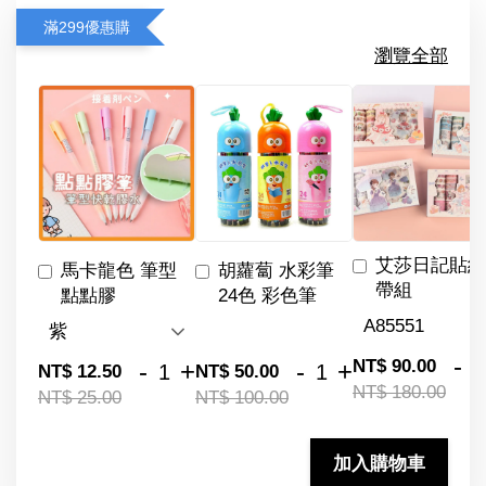
滿299優惠購
瀏覽全部
艾莎日記貼紙
馬卡龍色 筆型
胡蘿蔔 水彩筆
帶組
點點膠
24色 彩色筆
-
NT$ 90.00
-
+
-
+
NT$ 12.50
NT$ 50.00
NT$ 180.00
NT$ 25.00
NT$ 100.00
加入購物車