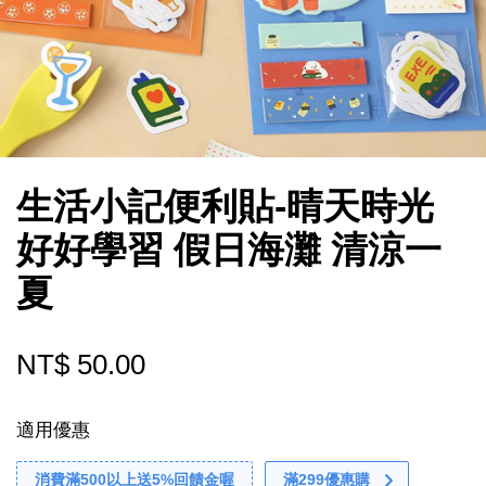
生活小記便利貼-晴天時光
好好學習 假日海灘 清涼一
夏
NT$ 50.00
適用優惠
消費滿500以上送5%回饋金喔
滿299優惠購