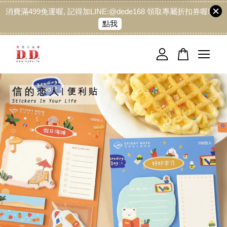
消費滿499免運喔, 記得加LINE:@dede168 領取專屬折扣券喔!
點我
您的購物車目前還是空的。
繼續購物