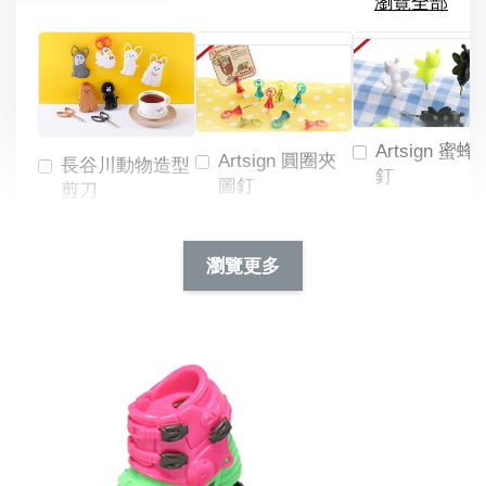
瀏覽全部
Artsign 蜜蜂
Artsign 圓圈夾
長谷川動物造型
釘
圖釘
剪刀
-
NT$ 19.00
NT$ 88.00
-
+
-
+
瀏覽更多
NT$ 19.00
NT$ 19.00
NT$ 173.00
NT$ 66.00
加入購物車