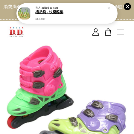
消費滿499免運喔, 記得加LINE:@dede168 領取專屬折扣券喔!
有人
added to cart
禮品袋 - 快樂酪梨
點我
18 小時前
您的購物車目前還是空的。
繼續購物