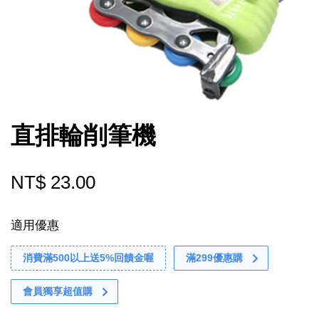
直排輪削筆機
NT$ 23.00
適用優惠
消費滿500以上送5%回饋金喔
滿299優惠購
會員獨享超值購