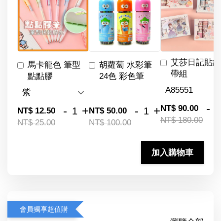
艾莎日記貼紙
馬卡龍色 筆型
胡蘿蔔 水彩筆
帶組
點點膠
24色 彩色筆
-
NT$ 90.00
-
+
-
+
NT$ 12.50
NT$ 50.00
NT$ 180.00
NT$ 25.00
NT$ 100.00
加入購物車
會員獨享超值購