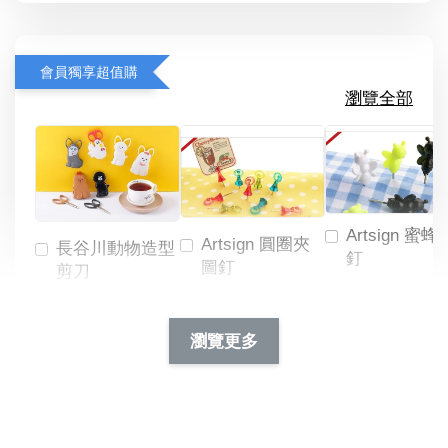
會員獨享超值購
瀏覽全部
Artsign 蜜蜂
Artsign 圓圈夾
長谷川動物造型
釘
圖釘
剪刀
-
NT$ 19.00
NT$ 88.00
-
+
-
+
瀏覽更多
NT$ 19.00
NT$ 19.00
NT$ 173.00
NT$ 66.00
加入購物車