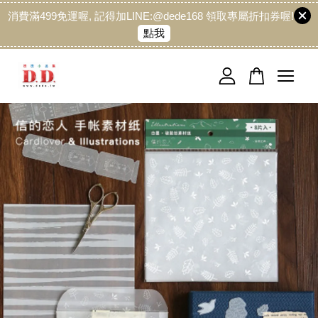
消費滿499免運喔, 記得加LINE:@dede168 領取專屬折扣券喔!
點我
您的購物車目前還是空的。
繼續購物