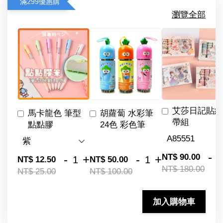
滿299優惠購
瀏覽全部
艾莎日記貼紙
馬卡龍色 筆型
胡蘿蔔 水彩筆
帶組
點點膠
24色 彩色筆
-
NT$ 90.00
-
+
-
+
NT$ 12.50
NT$ 50.00
NT$ 180.00
NT$ 25.00
NT$ 100.00
加入購物車