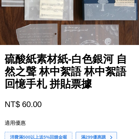
硫酸紙素材紙-白色銀河 自
然之聲 林中絮語 林中絮語
回憶手札 拼貼票據
NT$ 60.00
適用優惠
消費滿500以上送5%回饋金喔
滿299優惠購