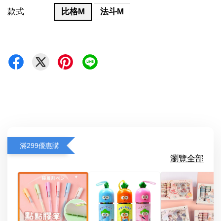
款式
比格M
法斗M
滿299優惠購
瀏覽全部