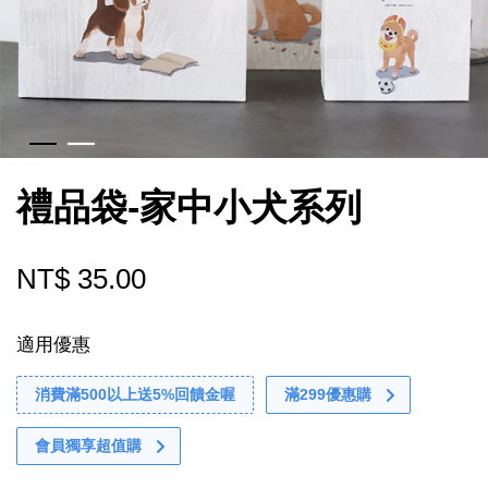
禮品袋-家中小犬系列
NT$ 35.00
適用優惠
消費滿500以上送5%回饋金喔
滿299優惠購
會員獨享超值購