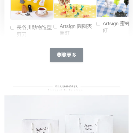
Artsign 蜜蜂
Artsign 圓圈夾
長谷川動物造型
釘
圖釘
剪刀
-
NT$ 19.00
NT$ 88.00
-
+
-
+
瀏覽更多
NT$ 19.00
NT$ 19.00
NT$ 173.00
NT$ 66.00
加入購物車