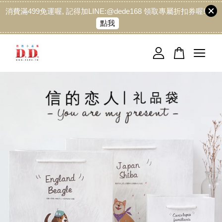
消費滿499免運喔, 記得加LINE:@dede168 領取專屬折扣券喔!
點我
您的購物車目前還是空的。
繼續購物