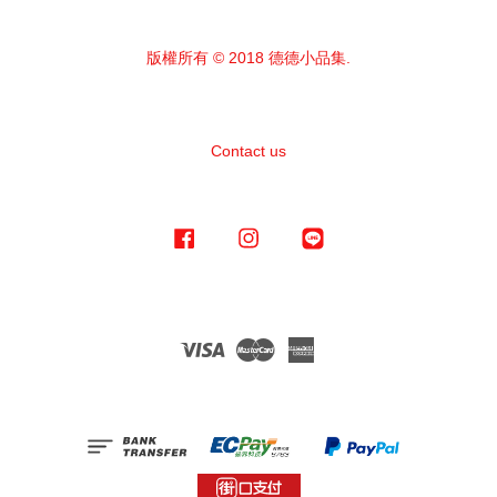
版權所有 © 2018 德德小品集.
Contact us
Facebook
Instagram
Line
Visa
Master
American
Express