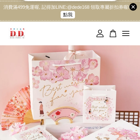
消費滿499免運喔, 記得加LINE:@dede168 領取專屬折扣券喔!
點我
您的購物車目前還是空的。
繼續購物