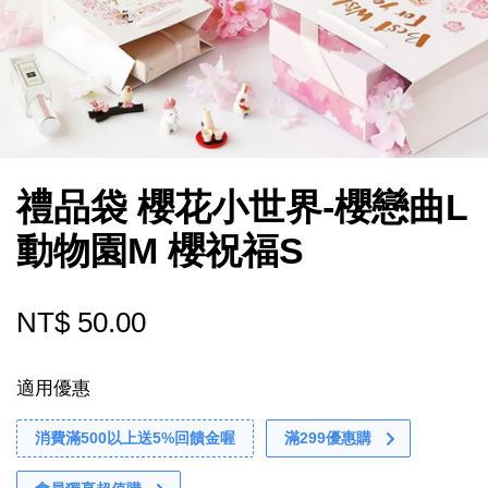
禮品袋 櫻花小世界-櫻戀曲L
動物園M 櫻祝福S
NT$ 50.00
適用優惠
消費滿500以上送5%回饋金喔
滿299優惠購