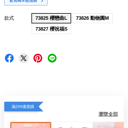
會員獨享超值購
款式
73825 櫻戀曲L
73826 動物園M
73827 櫻祝福S
滿299優惠購
瀏覽全部