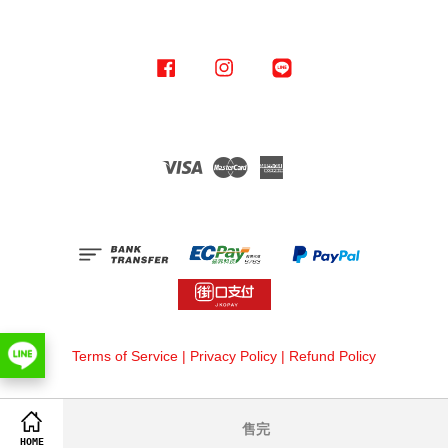
Facebook
Instagram
Line
Visa
Master
American
Express
Terms of Service
|
Privacy Policy
|
Refund Policy
售完
HOME