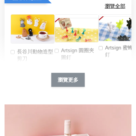
瀏覽全部
Artsign 蜜蜂
Artsign 圓圈夾
長谷川動物造型
釘
圖釘
剪刀
-
NT$ 19.00
NT$ 88.00
-
+
-
+
瀏覽更多
NT$ 19.00
NT$ 19.00
NT$ 173.00
NT$ 66.00
加入購物車