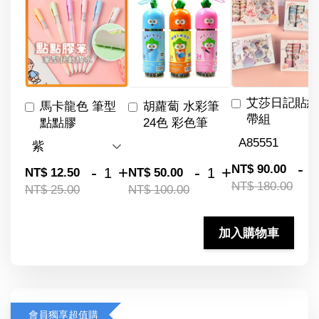
艾莎日記貼紙
馬卡龍色 筆型
胡蘿蔔 水彩筆
帶組
點點膠
24色 彩色筆
-
NT$ 90.00
-
+
-
+
NT$ 12.50
NT$ 50.00
NT$ 180.00
NT$ 25.00
NT$ 100.00
加入購物車
會員獨享超值購