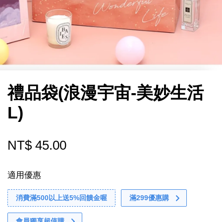
禮品袋(浪漫宇宙-美妙生活
L)
NT$ 45.00
適用優惠
消費滿500以上送5%回饋金喔
滿299優惠購
會員獨享超值購