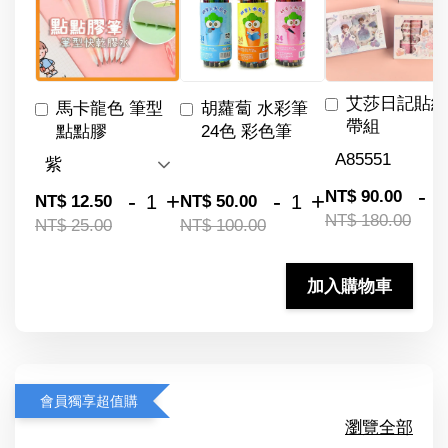
艾莎日記貼紙
馬卡龍色 筆型
胡蘿蔔 水彩筆
帶組
點點膠
24色 彩色筆
-
NT$ 90.00
-
+
-
+
NT$ 12.50
NT$ 50.00
NT$ 180.00
NT$ 25.00
NT$ 100.00
加入購物車
會員獨享超值購
瀏覽全部