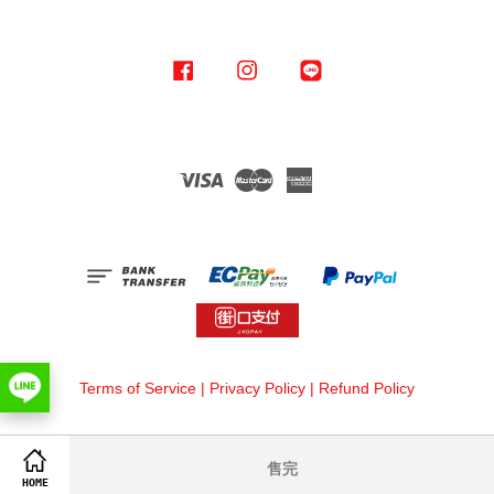
Facebook
Instagram
Line
Visa
Master
American
Express
Terms of Service
|
Privacy Policy
|
Refund Policy
售完
HOME