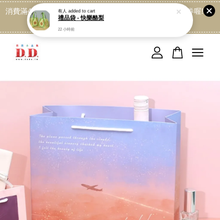
消費滿499免運喔, 記得加LINE:@dede168 領取專屬折扣券喔!
點我
您的購物車目前還是空的。
繼續購物