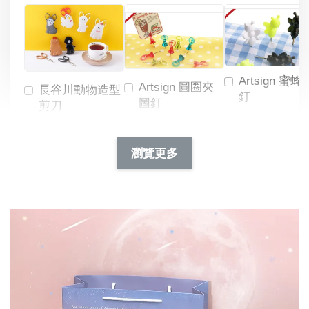
Artsign 蜜蜂
Artsign 圓圈夾
長谷川動物造型
釘
圖釘
剪刀
-
NT$ 19.00
NT$ 88.00
-
+
-
+
瀏覽更多
NT$ 19.00
NT$ 19.00
NT$ 173.00
NT$ 66.00
加入購物車