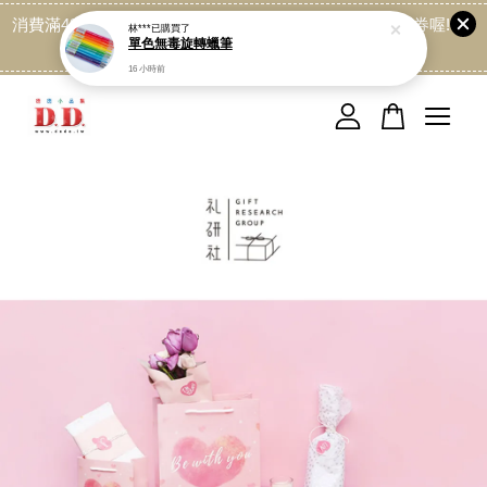
消費滿499免運喔, 記得加LINE:@dede168 領取專屬折扣券喔!
點我
您的購物車目前還是空的。
繼續購物