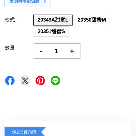
會員獨享超值購
款式
20349A甜蜜L
20350甜蜜M
20351甜蜜S
數量
-
+
滿299優惠購