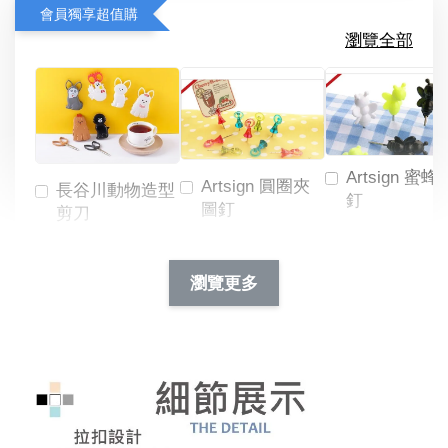
會員獨享超值購
瀏覽全部
Artsign 蜜蜂
Artsign 圓圈夾
長谷川動物造型
釘
圖釘
剪刀
-
NT$ 19.00
NT$ 88.00
-
+
-
+
瀏覽更多
NT$ 19.00
NT$ 19.00
NT$ 173.00
NT$ 66.00
加入購物車