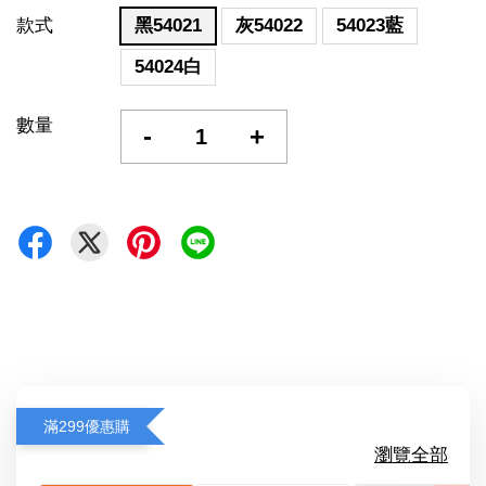
款式
黑54021
灰54022
54023藍
54024白
數量
-
+
滿299優惠購
瀏覽全部