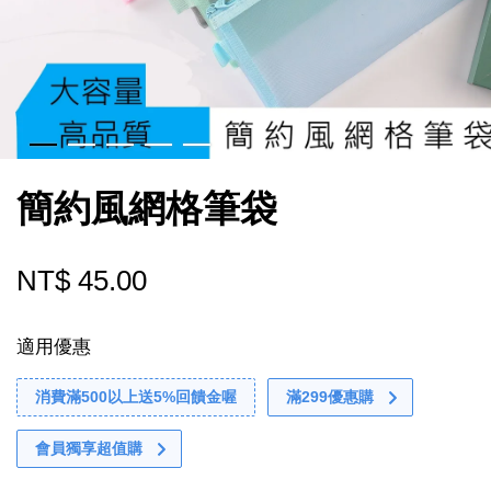
簡約風網格筆袋
NT$ 45.00
適用優惠
消費滿500以上送5%回饋金喔
滿299優惠購
會員獨享超值購