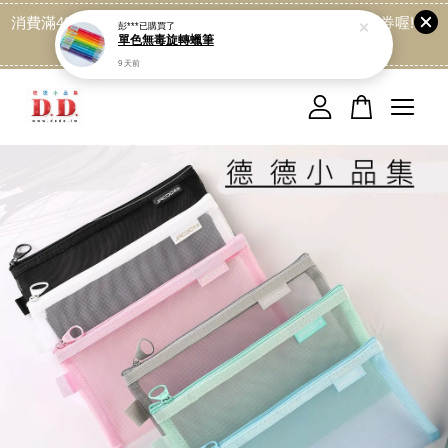
消費滿499免運喔, 記得加LINE:@dede168 領取專屬折扣券喔!
彭***
已購買了
單色無毒旋轉蠟筆
點我
9 天前
您的購物車目前還是空的。
繼續購物