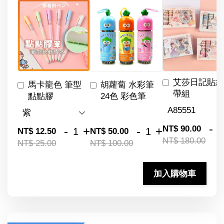
艾莎日記貼紙
馬卡龍色 筆型
胡蘿蔔 水彩筆
帶組
點點膠
24色 彩色筆
-
NT$ 90.00
-
+
-
+
NT$ 12.50
NT$ 50.00
NT$ 180.00
NT$ 25.00
NT$ 100.00
加入購物車