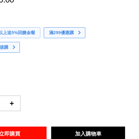
0以上送5%回饋金喔
滿299優惠購
值購
+
立即購買
加入購物車