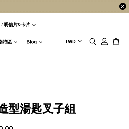
 / 明信片&卡片
物特區
Blog
造型湯匙叉子組
0.00