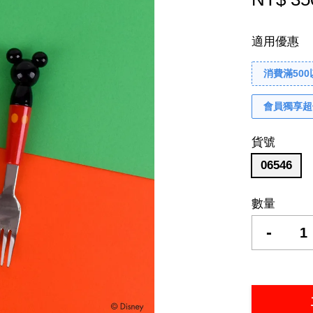
適用優惠
消費滿50
會員獨享超
貨號
06546
數量
-