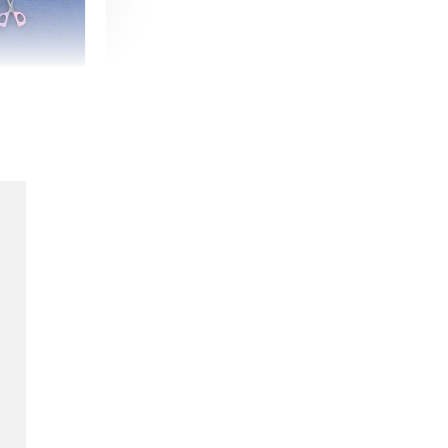
朵造型剪刀
-
+
購物車