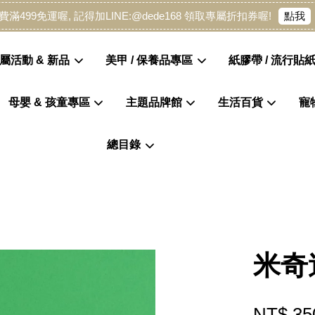
點我
費滿499免運喔, 記得加LINE:@dede168 領取專屬折扣券喔!
屬活動 & 新品
美甲 / 保養品專區
紙膠帶 / 流行貼紙
母嬰 & 孩童專區
主題品牌館
生活百貨
寵
您的購物車目前還是空的。
總目錄
繼續購物
米奇
NT$ 35