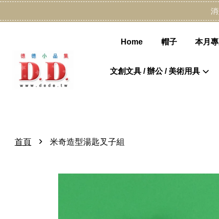
消
Home
帽子
本月專
文創文具 / 辦公 / 美術用具
›
首頁
米奇造型湯匙叉子組