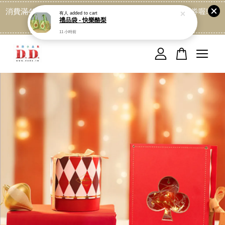
消費滿499免運喔, 記得加LINE:@dede168 領取專屬折扣券喔!
點我
您的購物車目前還是空的。
繼續購物