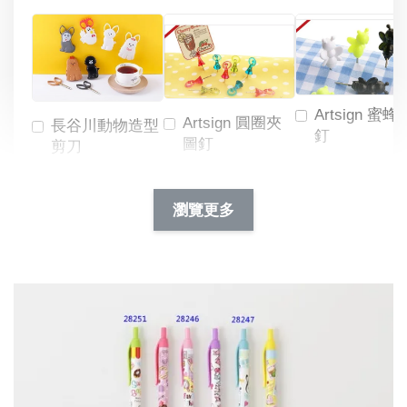
Artsign 蜜蜂
Artsign 圓圈夾
長谷川動物造型
釘
圖釘
剪刀
-
NT$ 19.00
NT$ 88.00
-
+
-
+
瀏覽更多
NT$ 19.00
NT$ 19.00
NT$ 173.00
NT$ 66.00
加入購物車