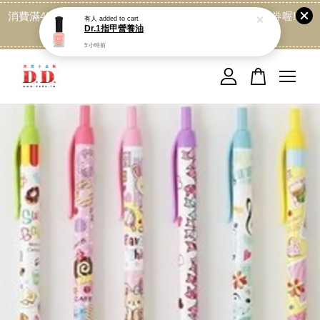
5 小時前
消費滿499免運喔, 記得加LINE:@dede168 領取專屬折扣券喔!
點我
您的購物車目前還是空的。
繼續購物