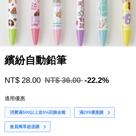
繽紛自動鉛筆
NT$ 28.00
NT$ 36.00
-22.2%
適用優惠
消費滿500以上送5%回饋金喔
滿299優惠購
會員獨享超值購