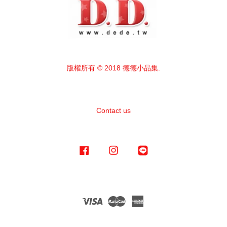
版權所有 © 2018 德德小品集.
Contact us
Facebook
Instagram
Line
Visa
Master
American
Express