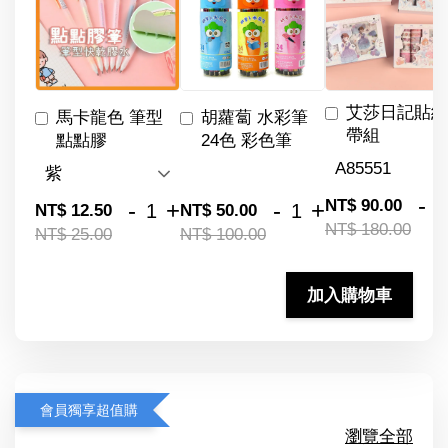
艾莎日記貼紙
馬卡龍色 筆型
胡蘿蔔 水彩筆
帶組
點點膠
24色 彩色筆
-
NT$ 90.00
-
+
-
+
NT$ 12.50
NT$ 50.00
NT$ 180.00
NT$ 25.00
NT$ 100.00
加入購物車
會員獨享超值購
瀏覽全部