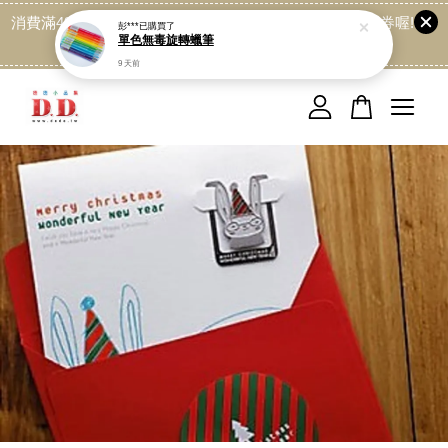
消費滿499免運喔, 記得加LINE:@dede168 領取專屬折扣券喔!
點我
您的購物車目前還是空的。
繼續購物