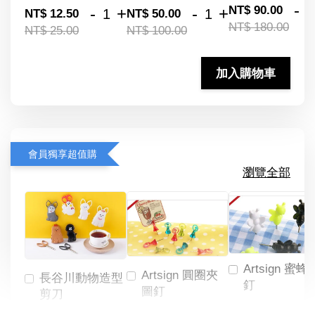
-
NT$ 90.00
-
+
-
+
NT$ 12.50
NT$ 50.00
NT$ 180.00
NT$ 25.00
NT$ 100.00
加入購物車
會員獨享超值購
瀏覽全部
Artsign 蜜蜂
Artsign 圓圈夾
長谷川動物造型
釘
圖釘
剪刀
-
NT$ 19.00