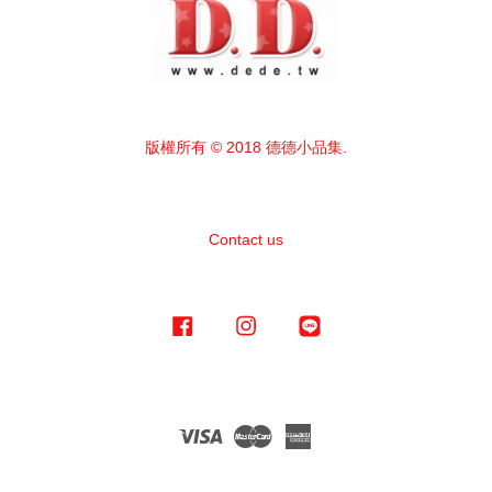
版權所有 © 2018 德德小品集.
Contact us
Facebook
Instagram
Line
Visa
Master
American
Express