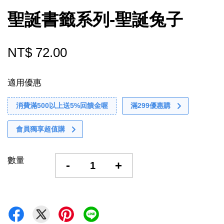
聖誕書籤系列-聖誕兔子
NT$ 72.00
適用優惠
消費滿500以上送5%回饋金喔
滿299優惠購
會員獨享超值購
數量
-
+