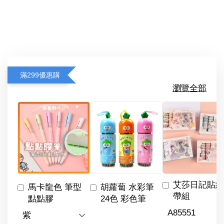
滿299優惠購
瀏覽全部
艾莎日記貼紙
馬卡龍色 筆型
胡蘿蔔 水彩筆
帶組
點點膠
24色 彩色筆